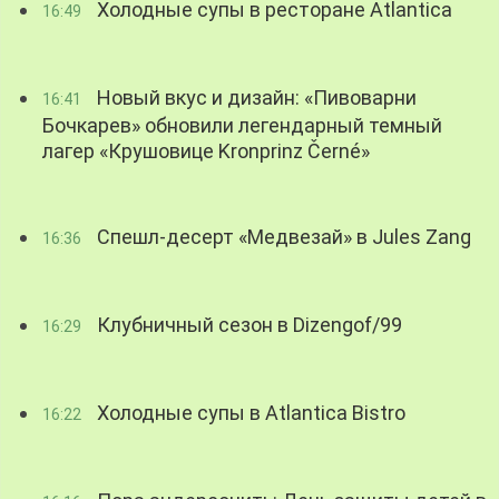
Холодные супы в ресторане Atlantica
16:49
Новый вкус и дизайн: «Пивоварни
16:41
Бочкарев» обновили легендарный темный
лагер «Крушовице Kronprinz Černé»
Спешл-десерт «Медвезай» в Jules Zang
16:36
Клубничный сезон в Dizengof/99
16:29
Холодные супы в Atlantica Bistro
16:22