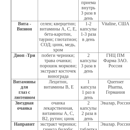
приема
внутрь
3 раза в
день
Вита -
селен; кверцетин;
1-2
Vitaline
, США
Визион
витамины А, С, Е,
капсулы
бета-каротин,
1-3 раза
таурин; глютатион;
в день
СОД; цинк, медь,
хром
Диоп -Три
побеги черники;
2
ГНЦ ПМ
трава очанки;
капсулы
Фарма ЗАО.
порошок моркови;
3 раза в
Россия
экстракт косточек
день
винограда
Витамины
Лецитин,
1
Quersser
для
витамины В, Е
капсула
Pharma
,
глаз с
1
раз в
Германия
лютеином
день
Звездная
очанка
2
Эвалар, Росси
очанка
лекарственная,
капсулы
витамины А, С,
2 раза в
В2, рутин; цинк
день
Направит
экстракт черники;
1
Эвалар. Росси
гинкго билоба;
таблетка