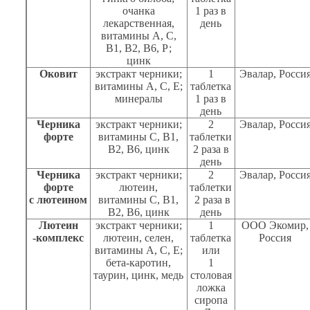
очанка
1 раз в
лекарственная,
день
витамины А, С,
В1, В2, В6, Р;
цинк
Оковит
экстракт черники;
1
Эвалар, Росси
витамины А, С, Е;
таблетка
минералы
1 раз в
день
Черника
экстракт черники;
2
Эвалар, Росси
форте
витамины С, В1,
таблетки
В2, В6, цинк
2 раза в
день
Черника
экстракт черники;
2
Эвалар, Росси
форте
лютеин,
таблетки
с лютеином
витамины С, В1,
2 раза в
В2, В6, цинк
день
Лютеин
экстракт черники;
1
ООО Экомир,
-комплекс
лютеин, селен,
таблетка
Россия
витамины А, С, Е;
или
бета-каротин,
1
таурин, цинк, медь
столовая
ложка
сиропа