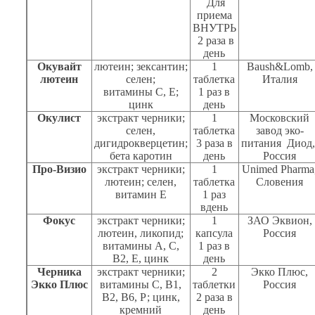
Для
приема
ВНУТРЬ
2 раза в
день
Окувайт
лютеин; зексантин;
1
Baush&Lomb
,
лютеин
селен;
таблетка
Италия
витамины С, Е;
1 раз в
цинк
день
Окулист
экстракт черники;
1
Московский
селен,
таблетка
завод эко-
дигидрокверцетин;
3 раза в
питания Диод
бета каротин
день
Россия
Про-Визио
экстракт черники;
1
Unimed Pharma
лютеин; селен,
таблетка
Словения
витамин Е
1 раз
вдень
Фокус
экстракт черники;
1
ЗАО Эквион,
лютеин, ликопид;
капсула
Россия
витамины А, С,
1 раз в
В2, Е, цинк
день
Черника
экстракт черники;
2
Экко Плюс,
Экко Плюс
витамины С, В1,
таблетки
Россия
В2, В6, Р; цинк,
2 раза в
кремний
день