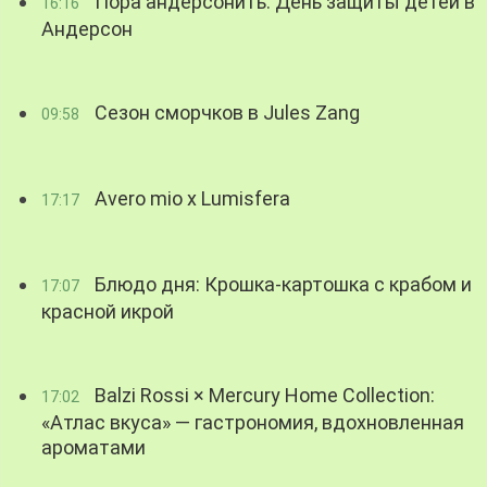
Пора андерсонить: День защиты детей в
16:16
Андерсон
Сезон сморчков в Jules Zang
09:58
Avero mio x Lumisfera
17:17
Блюдо дня: Крошка-картошка с крабом и
17:07
красной икрой
Balzi Rossi × Mercury Home Collection:
17:02
«Атлас вкуса» — гастрономия, вдохновленная
ароматами