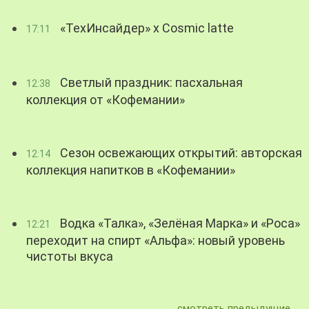
«ТехИнсайдер» х Cosmic latte
17:11
Светлый праздник: пасхальная
12:38
коллекция от «Кофемании»
Сезон освежающих открытий: авторская
12:14
коллекция напитков в «Кофемании»
Водка «Талка», «Зелёная Марка» и «Роса»
12:21
переходит на спирт «Альфа»: новый уровень
чистоты вкуса
смотреть предыдущие