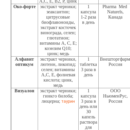
А,С, Е, В2, Р, цинк
Око-форте
экстракт черники;
1
Р
harm
а
Med
зеаксантин;
капсула
Naturels
,
цитрусовые
1-2 раза
Канада
биофлавоноиды,
в день
экстракт косточек
винограда, селен;
глютатион;
витамины А, С, Е;
коэнзим
Q
10;
цинк; медь
Алфавит
экстракт черники,
1
Внешторгфарм
оптикум
лютеин, ликопид;
таблетка
Россия
селен; витамины
3 раза в
А,С, Е, фолиевая
день
кислота; цинк,
медь
Визуалон
экстракт черники;
1
О
OO
гинкго билоба;
капсула
НьюменРус,
люцерна;
3 раза в
Россия
таурин
день или
30
капель
раствора
для