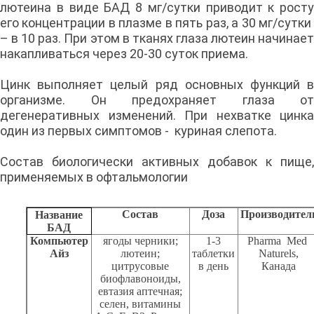
лютеина в виде БАД 8 мг/сутки приводит к росту
его концентрации в плазме в пять раз, а 30 мг/сутки
– в 10 раз. При этом в тканях глаза лютеин начинает
накапливаться через 20-30 суток приема.
Цинк выполняет целый ряд основных функций в
организме. Он предохраняет глаза от
дегенеративных изменений. При нехватке цинка
один из первых симптомов - куриная слепота.
Состав биологически активных добавок к пище,
применяемых в офтальмологии
Состав
Доза
Производител
Название
БАД
Компьютер
ягоды черники;
1-3
Р
harm
а
Med
Айз
лютеин;
таблетки
Naturels
,
цитрусовые
в день
Канада
биофлавоноиды,
евтазия аптечная;
селен, витамины