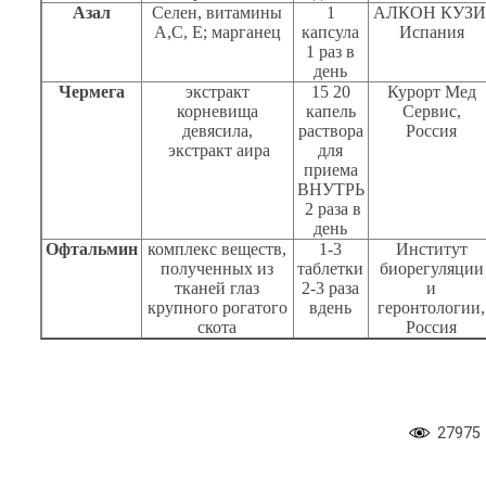
Азал
Селен, витамины
1
АЛКОН КУЗИ
А,С, Е; марганец
капсула
Испания
1
раз в
день
Чермега
экстракт
15 20
Курорт Мед
корневища
капель
Сервис,
девясила,
раствора
Россия
экстракт аира
для
приема
ВНУТРЬ
2 раза в
день
Офтальмин
комплекс веществ,
1-3
Институт
полученных из
таблетки
биорегуляции
тканей глаз
2-3 раза
и
крупного рогатого
вдень
геронтологии,
скота
Россия
27975