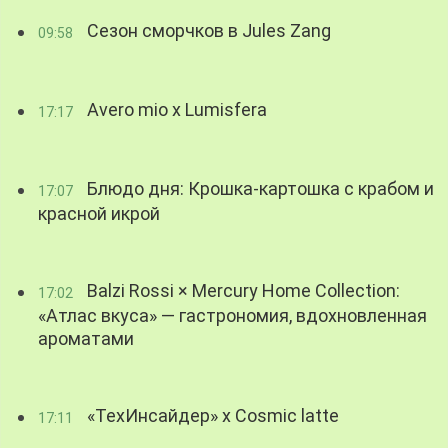
Сезон сморчков в Jules Zang
09:58
Avero mio x Lumisfera
17:17
Блюдо дня: Крошка-картошка с крабом и
17:07
красной икрой
Balzi Rossi × Mercury Home Collection:
17:02
«Атлас вкуса» — гастрономия, вдохновленная
ароматами
«ТехИнсайдер» х Cosmic latte
17:11