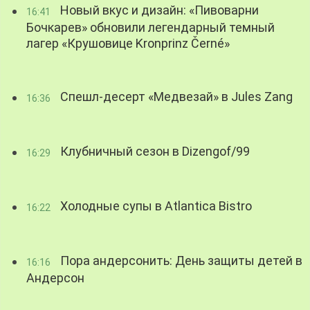
Новый вкус и дизайн: «Пивоварни
16:41
Бочкарев» обновили легендарный темный
лагер «Крушовице Kronprinz Černé»
Спешл-десерт «Медвезай» в Jules Zang
16:36
Клубничный сезон в Dizengof/99
16:29
Холодные супы в Atlantica Bistro
16:22
Пора андерсонить: День защиты детей в
16:16
Андерсон