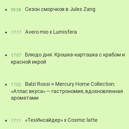
Сезон сморчков в Jules Zang
09:58
Avero mio x Lumisfera
17:17
Блюдо дня: Крошка-картошка с крабом и
17:07
красной икрой
Balzi Rossi × Mercury Home Collection:
17:02
«Атлас вкуса» — гастрономия, вдохновленная
ароматами
«ТехИнсайдер» х Cosmic latte
17:11