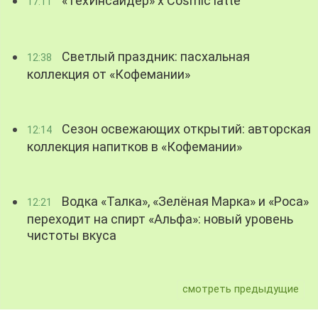
«ТехИнсайдер» х Cosmic latte
17:11
Светлый праздник: пасхальная
12:38
коллекция от «Кофемании»
Сезон освежающих открытий: авторская
12:14
коллекция напитков в «Кофемании»
Водка «Талка», «Зелёная Марка» и «Роса»
12:21
переходит на спирт «Альфа»: новый уровень
чистоты вкуса
смотреть предыдущие