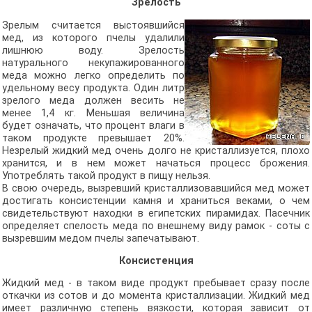
Зрелость
Зрелым считается выстоявшийся
мед, из которого пчелы удалили
лишнюю воду. Зрелость
натурального некупажированного
меда можно легко определить по
удельному весу продукта. Один литр
зрелого меда должен весить не
менее 1,4 кг. Меньшая величина
будет означать, что процент влаги в
таком продукте превышает 20%.
Незрелый жидкий мед очень долго не кристаллизуется, плохо
хранится, и в нем может начаться процесс брожения.
Употреблять такой продукт в пищу нельзя.
В свою очередь, вызревший кристаллизовавшийся мед может
достигать консистенции камня и храниться веками, о чем
свидетельствуют находки в египетских пирамидах. Пасечник
определяет спелость меда по внешнему виду рамок - соты с
вызревшим медом пчелы запечатывают.
Консистенция
Жидкий мед - в таком виде продукт пребывает сразу после
откачки из сотов и до момента кристаллизации. Жидкий мед
имеет различную степень вязкости, которая зависит от