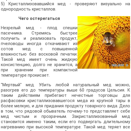
5) Кристаллизовавшийся мед - проверяют визуально на
однородность кристаллов.
Чего остерегаться
Незрелый мед - плод спешки
пасечника. Стремясь быстрее
получить и реализовать продукт,
пчеловоды иногда откачивают из
сотов мед с повышенной
влажностью без восковой печатки.
Такой мед имеет очень жидкую
консистенцию, долго не хранится, а
при хранении при компактной
температуре прокисает.
"Мертвый" мед. Убить любой натуральный мед можно,
разогрев его до температуры выше 60 градусов Цельсия. К
таким действиям прибегают нечестные торговцы для
расфасовки кристаллизовавшегося меда из крупной тары в
более мелкую, и для придания продукту товарного вида. Дело
в том, что рядовой обыватель почему-то представляет себе
мед чистым и прозрачным. Закристаллизованный мед
становится именно таким, если его подвергать длительному
нагреванию при высокой температуре. Такой мед теряет все