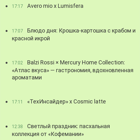
Avero mio x Lumisfera
17:17
Блюдо дня: Крошка-картошка с крабом и
17:07
красной икрой
Balzi Rossi × Mercury Home Collection:
17:02
«Атлас вкуса» — гастрономия, вдохновленная
ароматами
«ТехИнсайдер» х Cosmic latte
17:11
Светлый праздник: пасхальная
12:38
коллекция от «Кофемании»