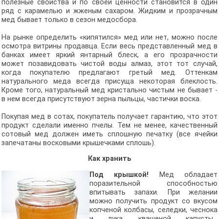
полезные свойства и по своей ценности становится в один
ряд с карамелью и жженым сахаром. Жидким и прозрачным
мед бывает только в сезон медосбора.
На рынке определить «кипятился» мед или нет, можно после
осмотра витрины продавца. Если весь представленный мед в
банках имеет яркий янтарный блеск, а его прозрачности
может позавидовать чистой воды алмаз, этот тот случай,
когда покупателю предлагают гретый мед. Оттенкам
натурального меда всегда присуща некоторая блеклость.
Кроме того, натуральный мед кристально чистым не бывает -
в нем всегда присутствуют зерна пыльцы, частички воска.
Покупая мед в сотах, покупатель получает гарантию, что этот
продукт сделали именно пчелы. Тем не менее, качественный
сотовый мед должен иметь сплошную печатку (все ячейки
запечатаны восковыми крышечками сплошь).
Как хранить
Под крышкой!
Мед обладает
поразительной способностью
впитывать запахи. При желании
можно получить продукт со вкусом
копченой колбасы, селедки, чеснока
и лука, квашеной капусты...