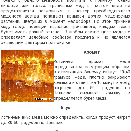
только с одного медоноса, получить, к примеру, только
липовый или только гречишный мед в чистом виде не
представляется возможным: в нектар преобладающего
медоноса всегда попадают примеси других медоносных
растений, цветущих в момент медосбора. По этой причине
мед, гордо носящий название гречишного, каждый сезон
будет иметь разный оттенок. В любом случае, цвет меда не
определяет целебные свойства продукта и не является
решающим фактором при покупке.
Аромат
Истинный аромат меда
определяется следующим образом:
в стеклянную баночку кладут 30-40
граммов меда, плотно закрывают
крышкой и ставят на 10 минут в воду,
нагретую до 50 градусов по
Цельсию; снимают крышку и
определяется букет меда.
Вкус
Истинный вкус меда можно определить, когда продукт нагрет
до 30-50 градусов по Цельсию.