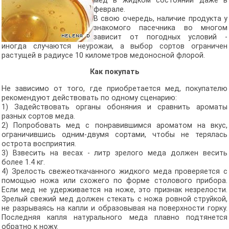
мед в жидком состоянии даже в
феврале.
В свою очередь, наличие продукта у
знакомого пасечника во многом
зависит от погодных условий -
иногда случаются неурожаи, а выбор сортов ограничен
растущей в радиусе 10 километров медоносной флорой.
Как покупать
Не зависимо от того, где приобретается мед, покупателю
рекомендуют действовать по одному сценарию:
1) Задействовать органы обоняния и сравнить ароматы
разных сортов меда.
2) Попробовать мед с понравившимся ароматом на вкус,
ограничившись одним-двумя сортами, чтобы не терялась
острота восприятия.
3) Взвесить на весах - литр зрелого меда должен весить
более 1.4 кг.
4) Зрелость свежеоткачанного жидкого меда проверяется с
помощью ножа или схожего по форме столового прибора.
Если мед не удерживается на ноже, это признак незрелости.
Зрелый свежий мед должен стекать с ножа ровной струйкой,
не разрываясь на капли и образовывая на поверхности горку.
Последняя капля натурального меда плавно подтянется
обратно к ножу.