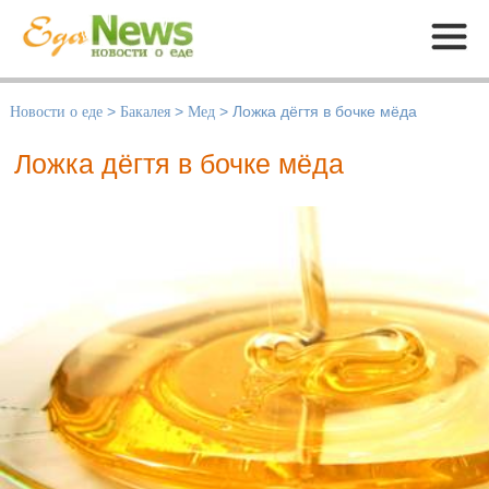
Меню
Новости о еде
>
Бакалея
>
Мед
>
Ложка дёгтя в бочке мёда
Ложка дёгтя в бочке мёда