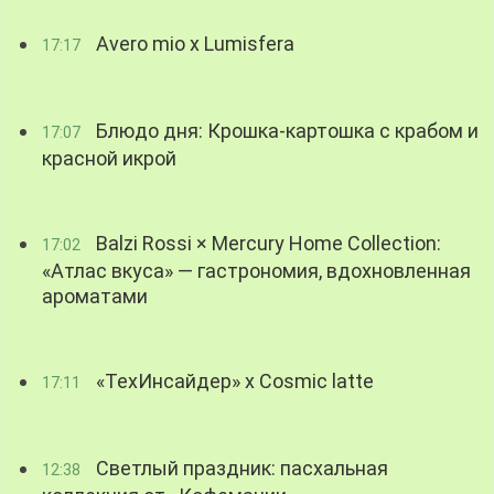
Avero mio x Lumisfera
17:17
Блюдо дня: Крошка-картошка с крабом и
17:07
красной икрой
Balzi Rossi × Mercury Home Collection:
17:02
«Атлас вкуса» — гастрономия, вдохновленная
ароматами
«ТехИнсайдер» х Cosmic latte
17:11
Светлый праздник: пасхальная
12:38