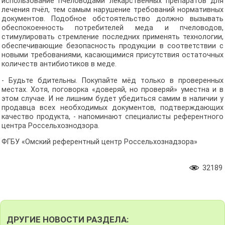
использование пчеловодами лекарственных препаратов для
лечения пчёл, тем самым нарушение требований нормативных
докумен­тов. По­добное обстоятельство должно вызывать
обе­спокоенность потребителей меда и пчелово­дов,
стимулировать стремление последних применять технологии,
обеспечивающие без­опасность продукции в соответствии с
новыми требованиями, касающимися присутствия оста­точных
количеств антибиотиков в меде.
- Будьте бдительны. Покупайте мёд только в проверенных
местах. Хотя, поговорка «доверяй, но проверяй» уместна и в
этом случае. И не лишним будет убедиться самим в наличии у
продавца всех необходимых документов, подтверждающих
качество продукта, - напоминают специалисты референтного
центра Россельхознодзора.
ФГБУ «Омский референтный центр Россельхознадзора»
32189
ДРУГИЕ НОВОСТИ РАЗДЕЛА: