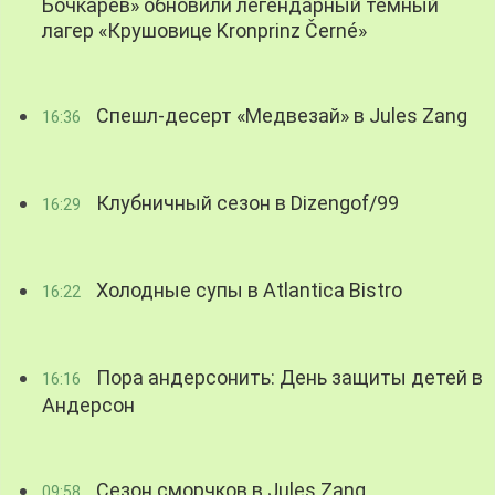
Бочкарев» обновили легендарный темный
лагер «Крушовице Kronprinz Černé»
Спешл-десерт «Медвезай» в Jules Zang
16:36
Клубничный сезон в Dizengof/99
16:29
Холодные супы в Atlantica Bistro
16:22
Пора андерсонить: День защиты детей в
16:16
Андерсон
Сезон сморчков в Jules Zang
09:58