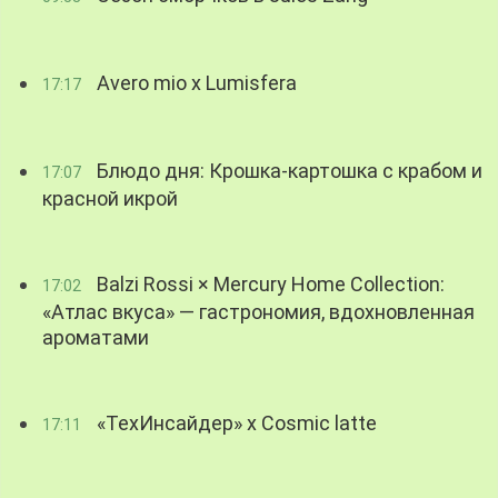
Avero mio x Lumisfera
17:17
Блюдо дня: Крошка-картошка с крабом и
17:07
красной икрой
Balzi Rossi × Mercury Home Collection:
17:02
«Атлас вкуса» — гастрономия, вдохновленная
ароматами
«ТехИнсайдер» х Cosmic latte
17:11