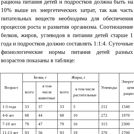
рациона питания детей и подростков должна быть на
10% выше их энергетических затрат, так как часть
питательных веществ необходима для обеспечения
процессов роста и развития организма. Соотношение
белков, жиров, углеводов в питании детей старше 1
года и подростков должно составлять 1:1:4. Суточные
физиологические нормы питания детей разных
возрастов показаны в таблице:
Белки, г
Жиры, г
Энерге
в том
Возраст
Углеводы
цен
в том числе
всего
числе
всего
рацио
растительные
животные
1-3 года
53
37
53
5
212
1540
4-6 лет
68
44
68
10
272
1970
7-10 лет
79
47
79
16
315
2300
11-13 лет
93
56
93
19
370
2700