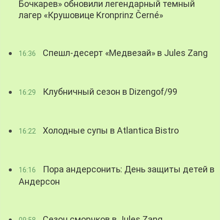
Бочкарев» обновили легендарный темный
лагер «Крушовице Kronprinz Černé»
Спешл-десерт «Медвезай» в Jules Zang
16:36
Клубничный сезон в Dizengof/99
16:29
Холодные супы в Atlantica Bistro
16:22
Пора андерсонить: День защиты детей в
16:16
Андерсон
Сезон сморчков в Jules Zang