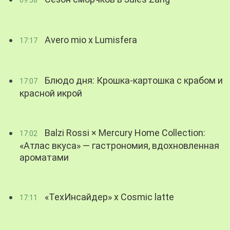
09:58
Avero mio x Lumisfera
17:17
Блюдо дня: Крошка-картошка с крабом и
17:07
красной икрой
Balzi Rossi × Mercury Home Collection:
17:02
«Атлас вкуса» — гастрономия, вдохновленная
ароматами
«ТехИнсайдер» х Cosmic latte
17:11