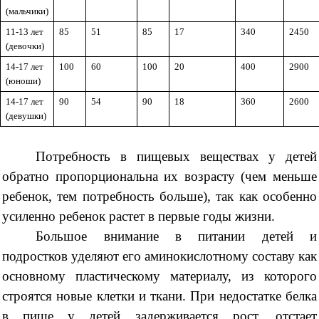
(мальчики)
11-13 лет
85
51
85
17
340
2450
(девочки)
14-17 лет
100
60
100
20
400
2900
(юноши)
14-17 лет
90
54
90
18
360
2600
(девушки)
Потребность в пищевых веществах у детей
обратно пропорциональна их возрасту (чем меньше
ребенок, тем потребность больше), так как особенно
усиленно ребенок растет в первые годы жизни.
Большое внимание в питании детей и
подростков уделяют его аминокислотному составу как
основному пластическому материалу, из которого
строятся новые клетки и ткани. При недостатке белка
в пище у детей задерживается рост, отстает