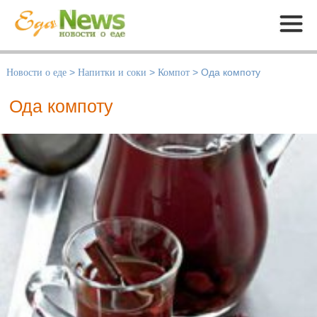
Меню
Новости о еде
>
Напитки и соки
>
Компот
>
Ода компоту
Ода компоту