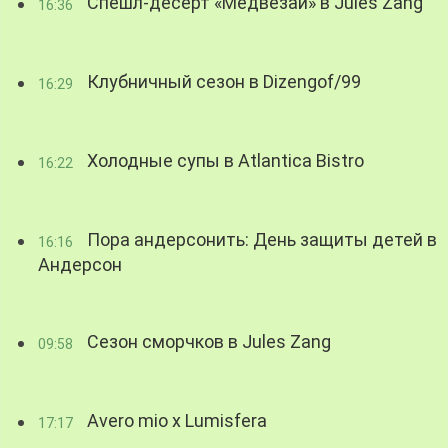
Спешл-десерт «Медвезай» в Jules Zang
16:36
Клубничный сезон в Dizengof/99
16:29
Холодные супы в Atlantica Bistro
16:22
Пора андерсонить: День защиты детей в
16:16
Андерсон
Сезон сморчков в Jules Zang
09:58
Avero mio x Lumisfera
17:17