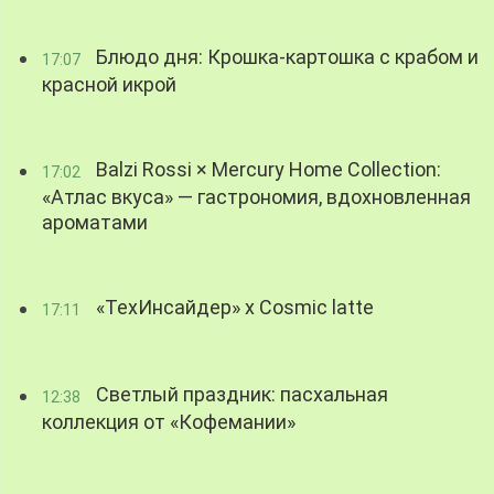
Блюдо дня: Крошка-картошка с крабом и
17:07
красной икрой
Balzi Rossi × Mercury Home Collection:
17:02
«Атлас вкуса» — гастрономия, вдохновленная
ароматами
«ТехИнсайдер» х Cosmic latte
17:11
Светлый праздник: пасхальная
12:38
коллекция от «Кофемании»