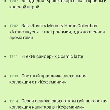
Блюдо дня: Крошка-картошка с крабом и
17:07
красной икрой
Balzi Rossi × Mercury Home Collection:
17:02
«Атлас вкуса» — гастрономия, вдохновленная
ароматами
«ТехИнсайдер» х Cosmic latte
17:11
Светлый праздник: пасхальная
12:38
коллекция от «Кофемании»
Сезон освежающих открытий: авторская
12:14
коллекция напитков в «Кофемании»