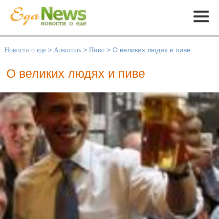
Меню
Новости о еде
>
Алкоголь
>
Пиво
>
О великих людях и пиве
О великих людях и пиве