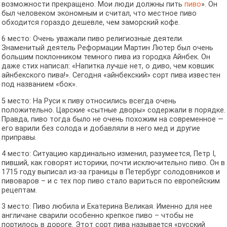
возможности прекращено. Мои люди должны пить
пиво
». Он
был человеком экономным и считал, что местное пиво
обходится гораздо дешевле, чем заморский кофе.
6 место: Очень уважали пиво религиозные деятели.
Знаменитый деятель Реформации Мартин Лютер был очень
большим поклонником темного пива из городка Айнбек. Он
даже стих написал: «Напитка лучше нет, о диво, чем ковшик
айнбекского пива!». Сегодня «айнбекский» сорт пива известен
под названием «бок».
5 место: На Руси к пиву относились всегда очень
положительно. Царские «сытные дворы» содержали в порядке.
Правда, пиво тогда было не очень похожим на современное —
его варили без солода и добавляли в него мед и другие
приправы.
4 место: Ситуацию кардинально изменил, разумеется, Петр I,
пивший, как говорят историки, почти исключительно пиво. Он в
1715 году выписал из-за границы в Петербург солодовников и
пивоваров – и с тех пор пиво стало вариться по европейским
рецептам.
3 место: Пиво любила и Екатерина Великая. Именно для нее
англичане сварили особенно крепкое пиво – чтобы не
портилось в дороге. Этот сорт пива называется «русский