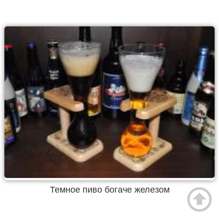
Темное пиво богаче железом