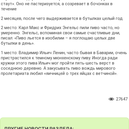
стаут». Оно не пастеризуется, а созревает в бочонках в
течение
2 месяцев, после чего выдерживается в бутылках целый год.
2 место: Карл Макс и Фридрих Энгельс пили пиво часто, но
умеренно. Энгельс, вспоминая свои самые счастливые дни,
писал: «Пиво льется в изобилии – я поглощаю целых две
бутылки в день».
1 место: Владимир Ильич Ленин, часто бывая в Баварии, очень
пристрастился к темному мюнхенскому пиву. Иногда ради
кружки этого пива Ильич мог пройти пять-шесть верст в
соседнюю деревню. А закусывать пиво вождь мирового
пролетариата любил «яичницей о трех яйцах с ветчиной».
27647
ДРУГИЕ НОВОСТИ РАЗДЕЛА: