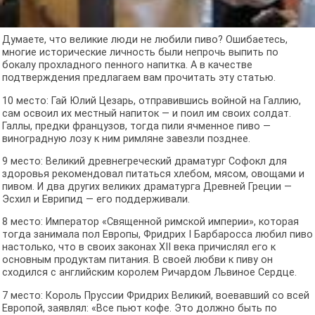
Думаете, что великие люди не любили пиво? Ошибаетесь,
многие исторические личность были непрочь выпить по
бокалу прохладного пенного напитка. А в качестве
подтверждения предлагаем вам прочитать эту статью.
10 место: Гай Юлий Цезарь, отправившись войной на Галлию,
сам освоил их местный напиток — и поил им своих солдат.
Галлы, предки французов, тогда пили ячменное пиво —
виноградную лозу к ним римляне завезли позднее.
9 место: Великий древнегреческий драматург Софокл для
здоровья рекомендовал питаться хлебом, мясом, овощами и
пивом. И два других великих драматурга Древней Греции —
Эсхил и Еврипид — его поддерживали.
8 место: Император «Священной римской империи», которая
тогда занимала пол Европы, Фридрих I Барбаросса любил пиво
настолько, что в своих законах XII века причислял его к
основным продуктам питания. В своей любви к пиву он
сходился с английским королем Ричардом Львиное Сердце.
7 место: Король Пруссии Фридрих Великий, воевавший со всей
Европой, заявлял: «Все пьют кофе. Это должно быть по