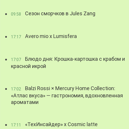
Сезон сморчков в Jules Zang
09:58
Avero mio x Lumisfera
17:17
Блюдо дня: Крошка-картошка с крабом и
17:07
красной икрой
Balzi Rossi × Mercury Home Collection:
17:02
«Атлас вкуса» — гастрономия, вдохновленная
ароматами
«ТехИнсайдер» х Cosmic latte
17:11