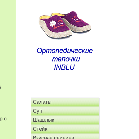
й
Салаты
Суп
р с
Шашлык
Стейк
Вкусная свинина