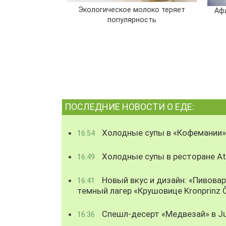
Экологическое молоко теряет
Аф
популярность
ПОСЛЕДНИЕ НОВОСТИ О ЕДЕ:
Холодные супы в «Кофемании»
16:54
Холодные супы в ресторане Atl
16:49
Новый вкус и дизайн: «Пивова
16:41
темный лагер «Крушовице Kronprinz 
Спешл-десерт «Медвезай» в Ju
16:36