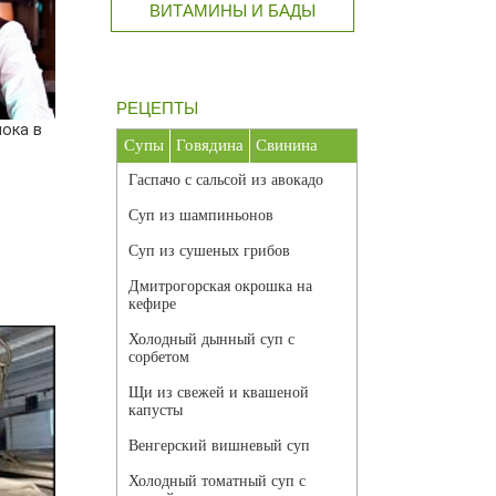
ВИТАМИНЫ И БАДЫ
РЕЦЕПТЫ
ока в
Супы
Говядина
Свинина
Гаспачо с сальсой из авокадо
Суп из шампиньонов
Суп из сушеных грибов
Дмитрогорская окрошка на
кефире
Холодный дынный суп с
сорбетом
Щи из свежей и квашеной
капусты
Венгерский вишневый суп
Холодный томатный суп с