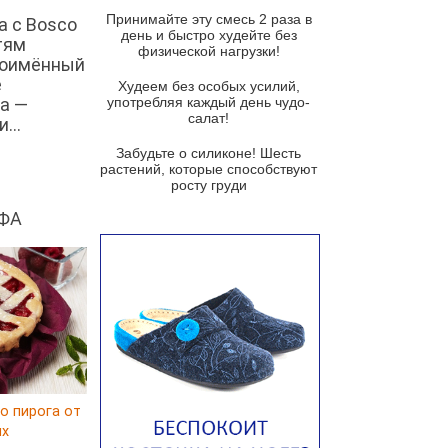
и гремолатой
Принимайте эту смесь 2 раза в
а с Bosco
Грибной крем-суп с кростини с
день и быстро худейте без
тям
козьим сыром
физической нагрузки!
ноимённый
е
Суп мисо с зеленым луком и
Худеем без особых усилий,
тофу
а —
употребляя каждый день чудо-
салат!
...
Суп из помидоров черри с песто
из рукколы
Забудьте о силиконе! Шесть
растений, которые способствуют
Португальский чесночный суп с
росту груди
яйцом
ФА
Авголемоно
Том ям с тофу
Ирландский картофельный суп
Суп из пастернака
Пряный морковный суп во время
зимних холодов
Тосканский фасолевый суп
о пирога от
ux
Американский суп из красной