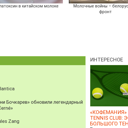
латоксин в китайском молоке
Молочные войны – белору
фронт
ИНТЕРЕСНОЕ
antica
рни Бочкарев» обновили легендарный
Černé»
«КОФЕМАНИЯ» 
TENNIS CLUB: 
les Zang
БОЛЬШОГО ТЕ