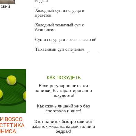
водкой
сский
Холодный суп из огурца и
креветок
Холодный томатный суп с
базиликом
Суп из огурца и лосося с сальсой
Тыквенный суп с печеным
чесноком и томатной сальсой
Грибной суп
Томатный суп с кремом из
КАК ПОХУДЕТЬ
красного перца
Если регулярно пить эти
Парижский луковый суп
напитки, Вы гарантированно
похудеете!
Суп из спаржи и горошка с
сыром пармезан
Как сжечь лишний жир без
спортзала и диет!
Суп-крем из цветной капусты
И BOSCO
Этот напиток быстро сжигает
Французский луковый суп
ЭСТЕТИКА
избыток жира на вашей талии и
ННИСА
бедрах!
Суп из баклажанов с моцареллой