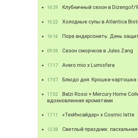
Клубничный сезон в Dizengof/
16:29
Холодные супы в Atlantica Bist
16:22
Пора андерсонить: День защи
16:16
Сезон сморчков в Jules Zang
09:58
Avero mio x Lumisfera
17:17
Блюдо дня: Крошка-картошка с
17:07
Balzi Rossi × Mercury Home Coll
17:02
вдохновленная ароматами
«ТехИнсайдер» х Cosmic latte
17:11
Светлый праздник: пасхальная
12:38