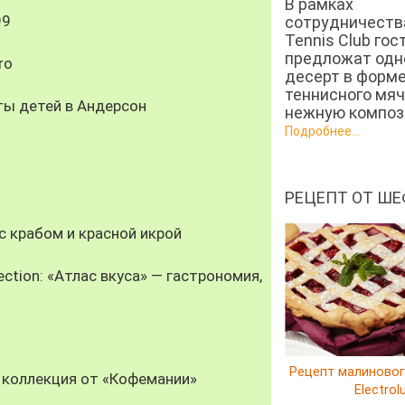
В рамках
99
сотрудничеств
Tennis Club гос
предложат од
ro
десерт в форм
теннисного мяч
ты детей в Андерсон
нежную компози
Подробнее...
РЕЦЕПТ ОТ ШЕ
 крабом и красной икрой
ection: «Атлас вкуса» — гастрономия,
Рецепт малиновог
 коллекция от «Кофемании»
Electrol