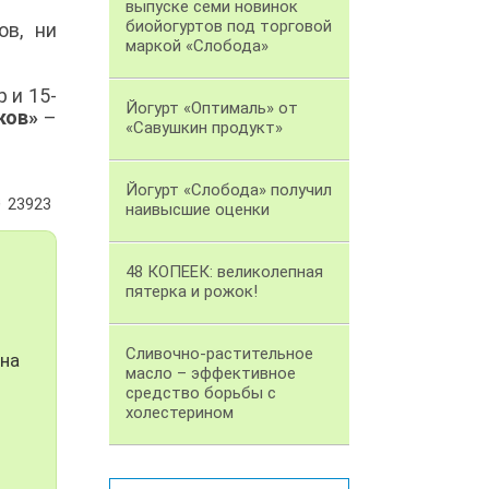
выпуске семи новинок
биойогуртов под торговой
ов, ни
маркой «Слобода»
 и 15-
Йогурт «Оптималь» от
ков»
–
«Савушкин продукт»
Йогурт «Слобода» получил
23923
наивысшие оценки
48 КОПЕЕК: великолепная
пятерка и рожок!
Сливочно-растительное
 на
масло – эффективное
средство борьбы с
холестерином