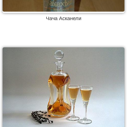
Чача Асканели