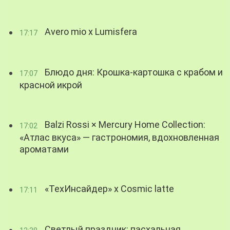
Avero mio x Lumisfera
17:17
Блюдо дня: Крошка-картошка с крабом и
17:07
красной икрой
Balzi Rossi × Mercury Home Collection:
17:02
«Атлас вкуса» — гастрономия, вдохновленная
ароматами
«ТехИнсайдер» х Cosmic latte
17:11
Светлый праздник: пасхальная