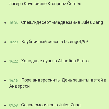
лагер «Крушовице Kronprinz Černé»
Спешл-десерт «Медвезай» в Jules Zang
16:36
Клубничный сезон в Dizengof/99
16:29
Холодные супы в Atlantica Bistro
16:22
Пора андерсонить: День защиты детей в
16:16
Андерсон
Сезон сморчков в Jules Zang
09:58