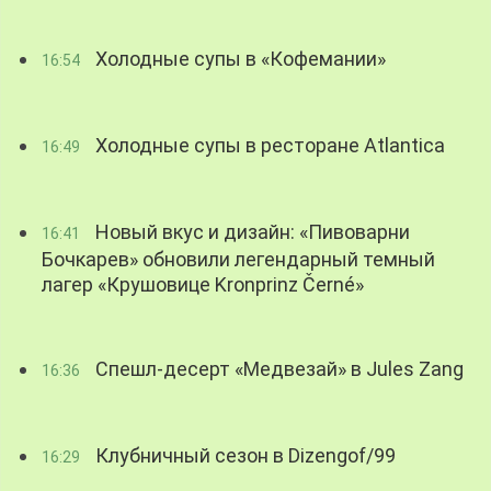
Холодные супы в «Кофемании»
16:54
Холодные супы в ресторане Atlantica
16:49
Новый вкус и дизайн: «Пивоварни
16:41
Бочкарев» обновили легендарный темный
лагер «Крушовице Kronprinz Černé»
Спешл-десерт «Медвезай» в Jules Zang
16:36
Клубничный сезон в Dizengof/99
16:29