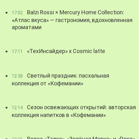
Balzi Rossi × Mercury Home Collection:
17:02
«Атлас вкуса» — гастрономия, вдохновленная
ароматами
«ТехИнсайдер» х Cosmic latte
17:11
Светлый праздник: пасхальная
12:38
коллекция от «Кофемании»
Сезон освежающих открытий: авторская
12:14
коллекция напитков в «Кофемании»
Водка «Талка», «Зелёная Марка» и «Роса»