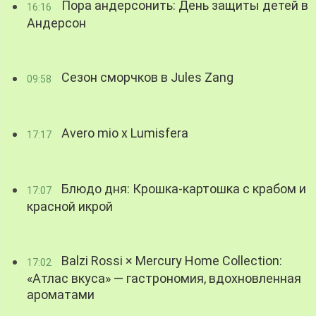
Пора андерсонить: День защиты детей в
16:16
Андерсон
Сезон сморчков в Jules Zang
09:58
Avero mio x Lumisfera
17:17
Блюдо дня: Крошка-картошка с крабом и
17:07
красной икрой
Balzi Rossi × Mercury Home Collection:
17:02
«Атлас вкуса» — гастрономия, вдохновленная
ароматами