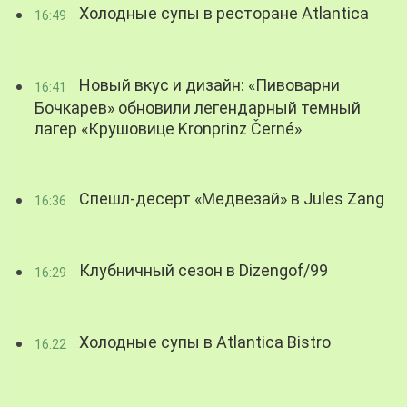
Холодные супы в ресторане Atlantica
16:49
Новый вкус и дизайн: «Пивоварни
16:41
Бочкарев» обновили легендарный темный
лагер «Крушовице Kronprinz Černé»
Спешл-десерт «Медвезай» в Jules Zang
16:36
Клубничный сезон в Dizengof/99
16:29
Холодные супы в Atlantica Bistro
16:22