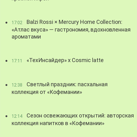
Balzi Rossi × Mercury Home Collection:
17:02
«Атлас вкуса» — гастрономия, вдохновленная
ароматами
«ТехИнсайдер» х Cosmic latte
17:11
Светлый праздник: пасхальная
12:38
коллекция от «Кофемании»
Сезон освежающих открытий: авторская
12:14
коллекция напитков в «Кофемании»