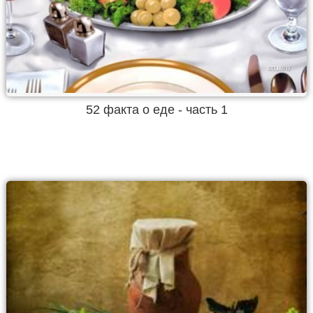
52 факта о еде - часть 1