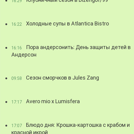
Клубничный сезон в Dizengof/99
16:29
Холодные супы в Atlantica Bistro
16:22
Пора андерсонить: День защиты детей в
16:16
Андерсон
Сезон сморчков в Jules Zang
09:58
Avero mio x Lumisfera
17:17
Блюдо дня: Крошка-картошка с крабом и
17:07
красной икрой