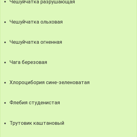
Чешуйчатка разрушающая
Чешуйчатка ольховая
Чешуйчатка огненная
Чага березовая
Хлороцибория сине-зеленоватая
Флебия студенистая
Трутовик каштановый