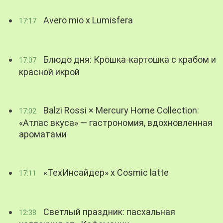
Avero mio x Lumisfera
17:17
Блюдо дня: Крошка-картошка с крабом и
17:07
красной икрой
Balzi Rossi × Mercury Home Collection:
17:02
«Атлас вкуса» — гастрономия, вдохновленная
ароматами
«ТехИнсайдер» х Cosmic latte
17:11
Светлый праздник: пасхальная
12:38