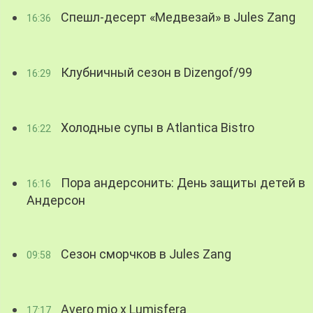
Спешл-десерт «Медвезай» в Jules Zang
16:36
Клубничный сезон в Dizengof/99
16:29
Холодные супы в Atlantica Bistro
16:22
Пора андерсонить: День защиты детей в
16:16
Андерсон
Сезон сморчков в Jules Zang
09:58
Avero mio x Lumisfera
17:17