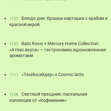
Блюдо дня: Крошка-картошка с крабом и
17:07
красной икрой
Balzi Rossi × Mercury Home Collection:
17:02
«Атлас вкуса» — гастрономия, вдохновленная
ароматами
«ТехИнсайдер» х Cosmic latte
17:11
Светлый праздник: пасхальная
12:38
коллекция от «Кофемании»