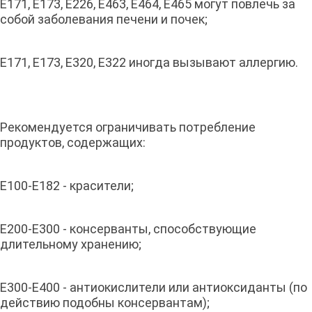
Е171, Е173, Е226, Е463, Е464, Е465 могут повлечь за
собой заболевания печени и почек;
Е171, Е173, Е320, Е322 иногда вызывают аллергию.
Рекомендуется ограничивать потребление
продуктов, содержащих:
Е100-Е182 - красители;
Е200-Е300 - консерванты, способствующие
длительному хранению;
Е300-Е400 - антиокислители или антиоксиданты (по
действию подобны консервантам);