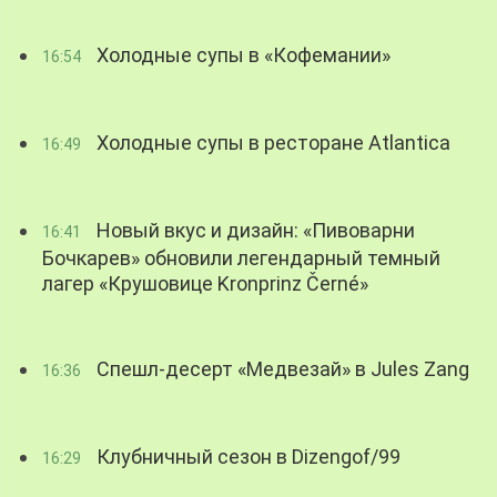
Холодные супы в «Кофемании»
16:54
Холодные супы в ресторане Atlantica
16:49
Новый вкус и дизайн: «Пивоварни
16:41
Бочкарев» обновили легендарный темный
лагер «Крушовице Kronprinz Černé»
Спешл-десерт «Медвезай» в Jules Zang
16:36
Клубничный сезон в Dizengof/99
16:29