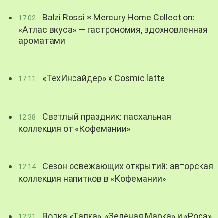
Balzi Rossi × Mercury Home Collection:
17:02
«Атлас вкуса» — гастрономия, вдохновленная
ароматами
«ТехИнсайдер» х Cosmic latte
17:11
Светлый праздник: пасхальная
12:38
коллекция от «Кофемании»
Сезон освежающих открытий: авторская
12:14
коллекция напитков в «Кофемании»
Водка «Талка», «Зелёная Марка» и «Роса»
12:21