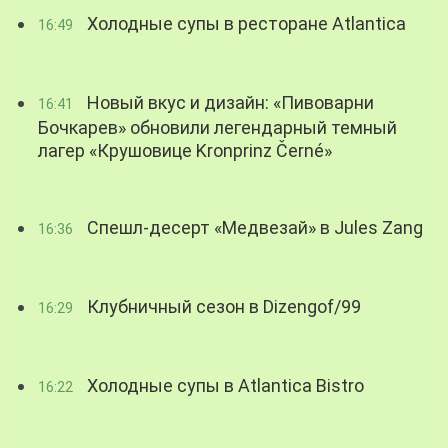
Холодные супы в ресторане Atlantica
16:49
Новый вкус и дизайн: «Пивоварни
16:41
Бочкарев» обновили легендарный темный
лагер «Крушовице Kronprinz Černé»
Спешл-десерт «Медвезай» в Jules Zang
16:36
Клубничный сезон в Dizengof/99
16:29
Холодные супы в Atlantica Bistro
16:22