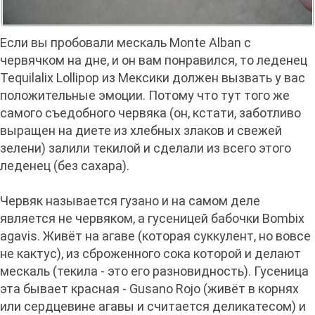
Если вы пробовали мескаль Monte Alban с
червячком на дне, и он вам понравился, то леденец
Tequilalix Lollipop из Мексики должен вызвать у вас
положительные эмоции. Потому что тут того же
самого съедобного червяка (он, кстати, заботливо
выращен на диете из хлебных злаков и свежей
зелени) залили текилой и сделали из всего этого
леденец (без сахара).
Червяк называется гузано и на самом деле
является не червяком, а гусеницей бабочки Bombix
agavis. Живёт на агаве (которая суккулент, но вовсе
не кактус), из сброженного сока которой и делают
мескаль (текила - это его разновидность). Гусеница
эта бывает красная - Gusano Rojo (живёт в корнях
или сердцевине агавы и считается деликатесом) и