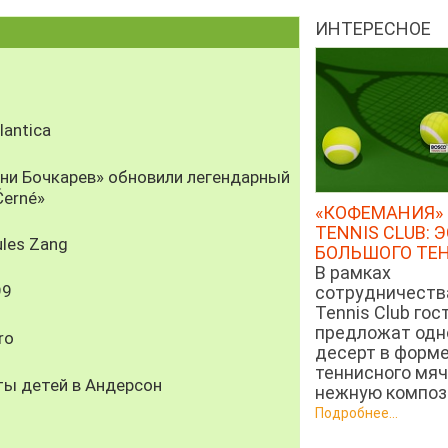
ИНТЕРЕСНОЕ
antica
рни Бочкарев» обновили легендарный
Černé»
«КОФЕМАНИЯ» 
TENNIS CLUB: 
les Zang
БОЛЬШОГО ТЕ
В рамках
99
сотрудничеств
Tennis Club гос
предложат од
ro
десерт в форм
теннисного мяч
ты детей в Андерсон
нежную компози
Подробнее...