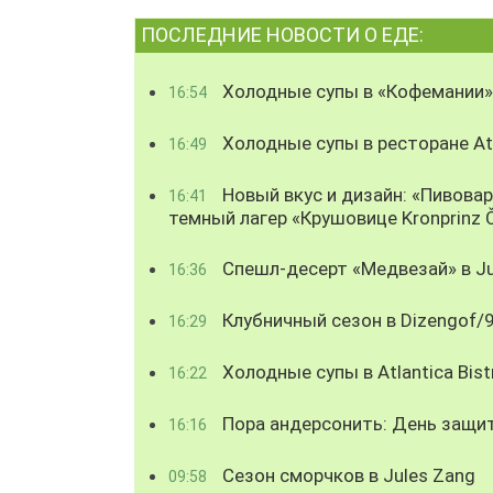
ПОСЛЕДНИЕ НОВОСТИ О ЕДЕ:
Холодные супы в «Кофемании»
16:54
Холодные супы в ресторане Atl
16:49
Новый вкус и дизайн: «Пивова
16:41
темный лагер «Крушовице Kronprinz 
Спешл-десерт «Медвезай» в Ju
16:36
Клубничный сезон в Dizengof/
16:29
Холодные супы в Atlantica Bist
16:22
Пора андерсонить: День защи
16:16
Сезон сморчков в Jules Zang
09:58