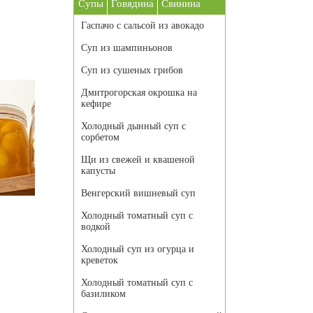
Супы
Говядина
Свинина
Гаспачо с сальсой из авокадо
Суп из шампиньонов
Суп из сушеных грибов
Дмитрогорская окрошка на
кефире
Холодный дынный суп с
сорбетом
Щи из свежей и квашеной
капусты
Венгерский вишневый суп
Холодный томатный суп с
водкой
Холодный суп из огурца и
креветок
Холодный томатный суп с
базиликом