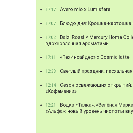
Avero mio x Lumisfera
17:17
Блюдо дня: Крошка-картошка с
17:07
Balzi Rossi × Mercury Home Coll
17:02
вдохновленная ароматами
«ТехИнсайдер» х Cosmic latte
17:11
Светлый праздник: пасхальная
12:38
Сезон освежающих открытий: 
12:14
«Кофемании»
Водка «Талка», «Зелёная Марка
12:21
«Альфа»: новый уровень чистоты вк