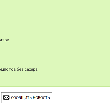
питок
омпотов без сахара