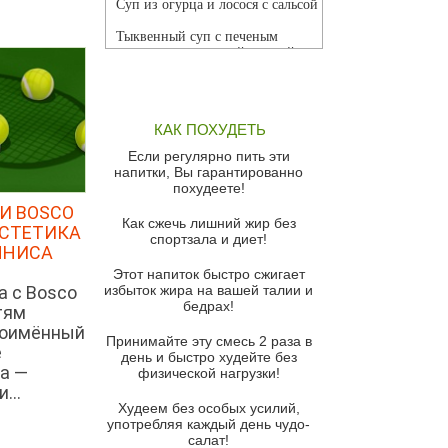
Суп из огурца и лосося с сальсой
Тыквенный суп с печеным
чесноком и томатной сальсой
Грибной суп
Томатный суп с кремом из
КАК ПОХУДЕТЬ
красного перца
Если регулярно пить эти
Парижский луковый суп
напитки, Вы гарантированно
похудеете!
Суп из спаржи и горошка с
И BOSCO
сыром пармезан
Как сжечь лишний жир без
ЭСТЕТИКА
спортзала и диет!
Суп-крем из цветной капусты
ННИСА
Этот напиток быстро сжигает
Французский луковый суп
а с Bosco
избыток жира на вашей талии и
бедрах!
Суп из баклажанов с моцареллой
тям
и гремолатой
ноимённый
Принимайте эту смесь 2 раза в
е
Грибной крем-суп с кростини с
день и быстро худейте без
а —
козьим сыром
физической нагрузки!
...
Суп мисо с зеленым луком и
Худеем без особых усилий,
тофу
употребляя каждый день чудо-
салат!