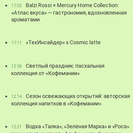
Balzi Rossi × Mercury Home Collection:
17:02
«Атлас вкуса» — гастрономия, вдохновленная
ароматами
«ТехИнсайдер» х Cosmic latte
17:11
Светлый праздник: пасхальная
12:38
коллекция от «Кофемании»
Сезон освежающих открытий: авторская
12:14
коллекция напитков в «Кофемании»
Водка «Талка», «Зелёная Марка» и «Роса»
12:21