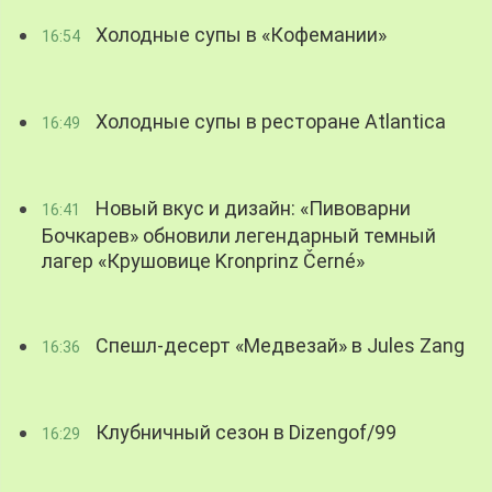
Холодные супы в «Кофемании»
16:54
Холодные супы в ресторане Atlantica
16:49
Новый вкус и дизайн: «Пивоварни
16:41
Бочкарев» обновили легендарный темный
лагер «Крушовице Kronprinz Černé»
Спешл-десерт «Медвезай» в Jules Zang
16:36
Клубничный сезон в Dizengof/99
16:29