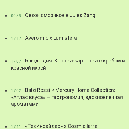
Сезон сморчков в Jules Zang
09:58
Avero mio x Lumisfera
17:17
Блюдо дня: Крошка-картошка с крабом и
17:07
красной икрой
Balzi Rossi × Mercury Home Collection:
17:02
«Атлас вкуса» — гастрономия, вдохновленная
ароматами
«ТехИнсайдер» х Cosmic latte
17:11