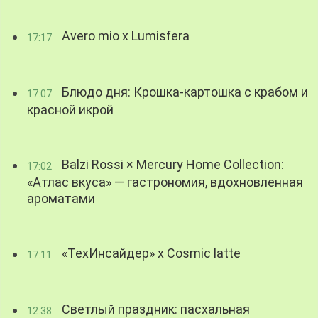
Avero mio x Lumisfera
17:17
Блюдо дня: Крошка-картошка с крабом и
17:07
красной икрой
Balzi Rossi × Mercury Home Collection:
17:02
«Атлас вкуса» — гастрономия, вдохновленная
ароматами
«ТехИнсайдер» х Cosmic latte
17:11
Светлый праздник: пасхальная
12:38