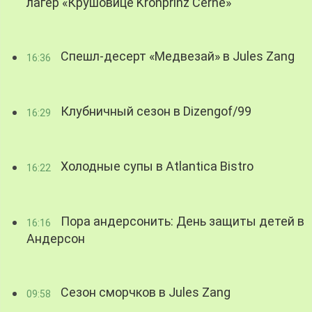
лагер «Крушовице Kronprinz Černé»
Спешл-десерт «Медвезай» в Jules Zang
16:36
Клубничный сезон в Dizengof/99
16:29
Холодные супы в Atlantica Bistro
16:22
Пора андерсонить: День защиты детей в
16:16
Андерсон
Сезон сморчков в Jules Zang
09:58