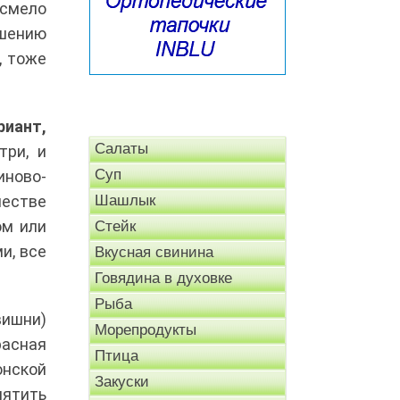
 смело
шению
, тоже
риант,
Салаты
три, и
Суп
иново-
естве
Шашлык
ом или
Стейк
и, все
Вкусная свинина
Говядина в духовке
Рыба
вишни)
Морепродукты
расная
Птица
онской
Закуски
пятить