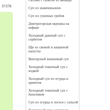
Гаспачо с сальсой из авокадо
31376
Суп из шампиньонов
Суп из сушеных грибов
Дмитрогорская окрошка на
кефире
Холодный дынный суп с
сорбетом
Щи из свежей и квашеной
капусты
Венгерский вишневый суп
Холодный томатный суп с
водкой
Холодный суп из огурца и
креветок
Холодный томатный суп с
базиликом
Суп из огурца и лосося с сальсой