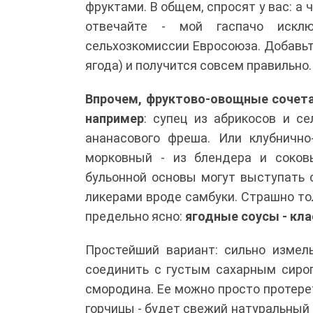
фруктами. В общем, спросят у вас: а 
отвечайте - мой гаспачо исклю
сельхозкомиссии Евросоюза. Добавьте
ягода) и получится совсем правильно.
Впрочем, фруктово-овощные сочетан
например
: супец из абрикосов и с
ананасового фреша. Или клубнично
морковный - из блендера и соков
бульонной основы могут выступать 
ликерами вроде самбуки. Страшно тол
предельно ясно:
ягодные соусы - кла
Простейший вариант: сильно измел
соединить с густым сахарным сироп
смородина. Ее можно просто протере
горчицы - будет свежий натуральный 