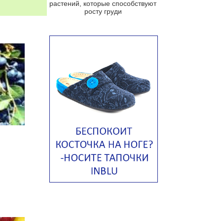
растений, которые способствуют
Португальский чесночный суп с
росту груди
яйцом
Авголемоно
Том ям с тофу
Ирландский картофельный суп
Суп из пастернака
Пряный морковный суп во время
зимних холодов
Тосканский фасолевый суп
Американский суп из красной
фасоли с сальсой гуакамоле
Острый чечевичный суп с
кремом из петрушки
Суп с лапшой рамен в
Токийском стиле
Малайзийская лакса с
креветками