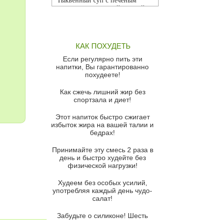
Тыквенный суп с печеным
чесноком и томатной сальсой
Грибной суп
Томатный суп с кремом из
КАК ПОХУДЕТЬ
красного перца
Если регулярно пить эти
Парижский луковый суп
напитки, Вы гарантированно
похудеете!
Суп из спаржи и горошка с
сыром пармезан
Как сжечь лишний жир без
спортзала и диет!
Суп-крем из цветной капусты
Этот напиток быстро сжигает
Французский луковый суп
избыток жира на вашей талии и
бедрах!
Суп из баклажанов с моцареллой
и гремолатой
Принимайте эту смесь 2 раза в
Грибной крем-суп с кростини с
день и быстро худейте без
козьим сыром
физической нагрузки!
Суп мисо с зеленым луком и
Худеем без особых усилий,
тофу
употребляя каждый день чудо-
салат!
Суп из помидоров черри с песто
из рукколы
Забудьте о силиконе! Шесть