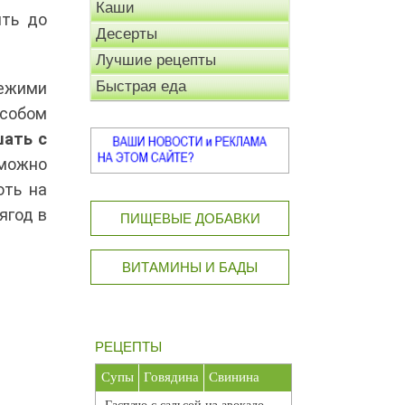
Каши
ить до
Десерты
Лучшие рецепты
Быстрая еда
вежими
особом
шать с
 можно
оть на
ягод в
ПИЩЕВЫЕ ДОБАВКИ
ВИТАМИНЫ И БАДЫ
РЕЦЕПТЫ
Супы
Говядина
Свинина