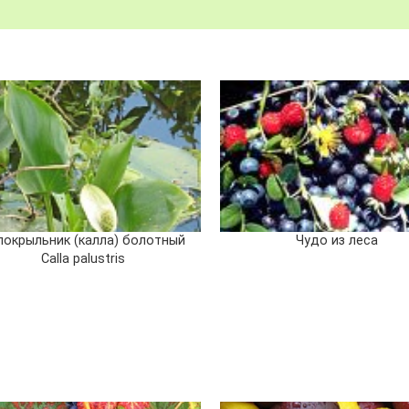
локрыльник (калла) болотный
Чудо из леса
Calla palustris