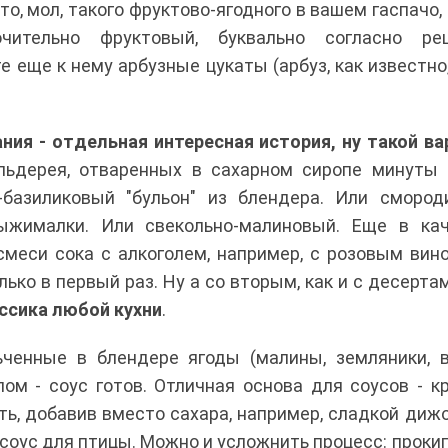
что, мол, такого фруктово-ягодного в вашем гаспачо,
чительно фруктовый, буквально согласно ре
 еще к нему арбузные цукаты (арбуз, как известно
ия - отдельная интересная история, ну такой ва
ельдерея, отваренных в сахарном сиропе минуты 
-базиликовый "бульон" из блендера. Или смород
ыжималки. Или свекольно-малиновый. Еще в кач
смеси сока с алкоголем, например, с розовым вин
ько в первый раз. Ну а со вторым, как и с десертам
ссика любой кухни
.
ьченные в блендере ягоды (малины, земляники, 
ом - соус готов. Отличная основа для соусов - к
ть, добавив вместо сахара, например, сладкой диж
соус для птицы. Можно и усложнить процесс: проки