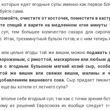
, которые едят ягодные супы именно как первое бл
обуйте сами.
 помойте, очистите от косточек, поместите в кас
те специй и варите на медленном огне минуты 
 суп, тем большее количество сахара для сироп
е. Итак, трехминутный бульон готов, и с ним теперь
 или целые ягоды той же вишни, можно
подавать 
 мороженым, с рикоттой, маскарпоне или любым 
я с ягодным бульоном мягкий козий сыр, особе
той же вишни или свежих вишни, малины и ч
добавлением вишневого сока.
Сыр придает пикан
 еще вы хотели от летнего супа?
 вполне себе ягодный суп, так как с точки зрения бо
ному из решений Евросоюза их вообще следует с