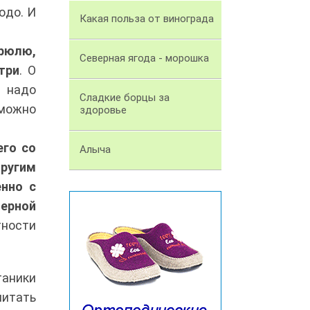
юдо. И
Какая польза от винограда
трюлю,
Северная ягода - морошка
три
. О
а надо
Сладкие борцы за
 можно
здоровье
его со
Алыча
другим
нно с
ерной
тности
таники
читать