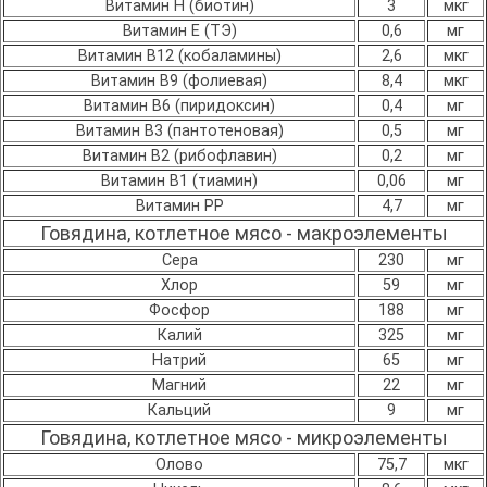
Витамин H (биотин)
3
мкг
Витамин E (ТЭ)
0,6
мг
Витамин B12 (кобаламины)
2,6
мкг
Витамин B9 (фолиевая)
8,4
мкг
Витамин B6 (пиридоксин)
0,4
мг
Витамин B3 (пантотеновая)
0,5
мг
Витамин B2 (рибофлавин)
0,2
мг
Витамин B1 (тиамин)
0,06
мг
Витамин PP
4,7
мг
Говядина, котлетное мясо - макроэлементы
Сера
230
мг
Хлор
59
мг
Фосфор
188
мг
Калий
325
мг
Натрий
65
мг
Магний
22
мг
Кальций
9
мг
Говядина, котлетное мясо - микроэлементы
Олово
75,7
мкг