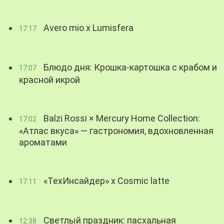
Avero mio x Lumisfera
17:17
Блюдо дня: Крошка-картошка с крабом и
17:07
красной икрой
Balzi Rossi × Mercury Home Collection:
17:02
«Атлас вкуса» — гастрономия, вдохновленная
ароматами
«ТехИнсайдер» х Cosmic latte
17:11
Светлый праздник: пасхальная
12:38