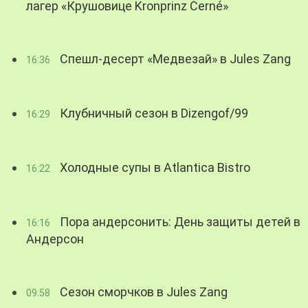
лагер «Крушовице Kronprinz Černé»
Спешл-десерт «Медвезай» в Jules Zang
16:36
Клубничный сезон в Dizengof/99
16:29
Холодные супы в Atlantica Bistro
16:22
Пора андерсонить: День защиты детей в
16:16
Андерсон
Сезон сморчков в Jules Zang
09:58