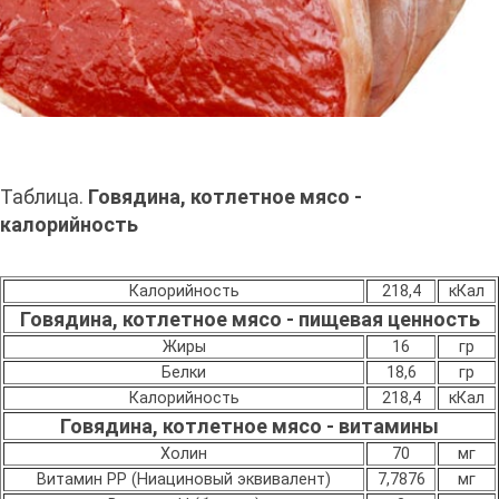
Таблица.
Говядина, котлетное мясо -
калорийность
Калорийность
218,4
кКал
Говядина, котлетное мясо - пищевая ценность
Жиры
16
гр
Белки
18,6
гр
Калорийность
218,4
кКал
Говядина, котлетное мясо - витамины
Холин
70
мг
Витамин PP (Ниациновый эквивалент)
7,7876
мг