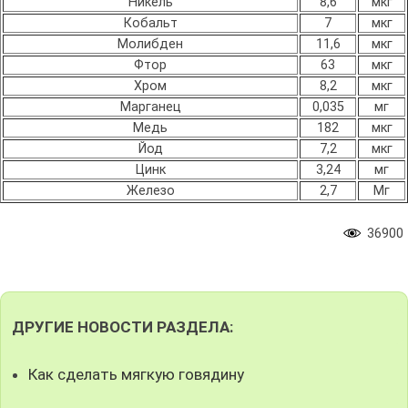
Никель
8,6
мкг
Кобальт
7
мкг
Молибден
11,6
мкг
Фтор
63
мкг
Хром
8,2
мкг
Марганец
0,035
мг
Медь
182
мкг
Йод
7,2
мкг
Цинк
3,24
мг
Железо
2,7
Мг
36900
ДРУГИЕ НОВОСТИ РАЗДЕЛА:
Как сделать мягкую говядину