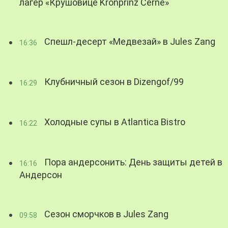
лагер «Крушовице Kronprinz Černé»
Спешл-десерт «Медвезай» в Jules Zang
16:36
Клубничный сезон в Dizengof/99
16:29
Холодные супы в Atlantica Bistro
16:22
Пора андерсонить: День защиты детей в
16:16
Андерсон
Сезон сморчков в Jules Zang
09:58