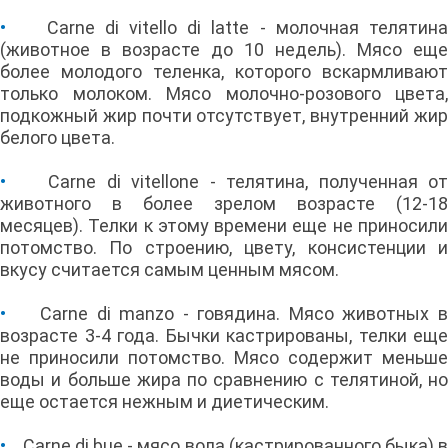
•
Carne di vitello di latte - молочная телятина
(животное в возрасте до 10 недель). Мясо еще
более молодого теленка, которого вскармливают
только молоком. Мясо молочно-розового цвета,
подкожный жир почти отсутствует, внутренний жир
белого цвета.
•
Carne di vitellone - телятина, полученная от
животного в более зрелом возрасте (12-18
месяцев). Телки к этому времени еще не приносили
потомство. По строению, цвету, консистенции и
вкусу считается самым ценным мясом.
•
Carne di manzo - говядина. Мясо животных 
возрасте 3-4 года. Бычки кастрированы, телки еще
не приносили потомство. Мясо содержит меньше
воды и больше жира по сравнению с телятиной, но
еще остается нежным и диетическим.
•
Carne di bue - мясо вола (кастрированного быка) 