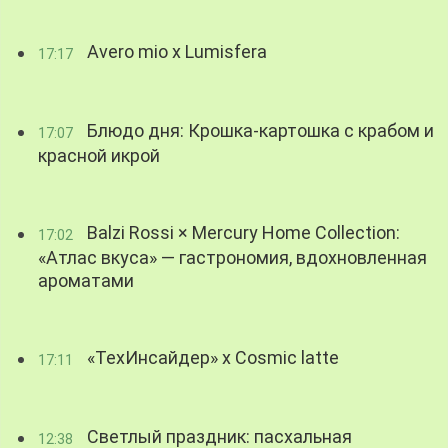
Avero mio x Lumisfera
17:17
Блюдо дня: Крошка-картошка с крабом и
17:07
красной икрой
Balzi Rossi × Mercury Home Collection:
17:02
«Атлас вкуса» — гастрономия, вдохновленная
ароматами
«ТехИнсайдер» х Cosmic latte
17:11
Светлый праздник: пасхальная
12:38