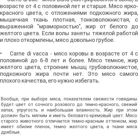
возрасте от 4 с половиной лет и старше. Мясо ярко-
красного цвета, с отложениями подкожного жира,
мышечная ткань плотная, тонковолокнистая, с
выраженной "мраморностью", жир от белого до
желтого цвета. Если волы заняты тяжелой работой
и плохо откормлены, мясо довольно грубое.
•
Carne di vacca - мясо коровы в возрасте от 4 с
половиной до 6-8 лет и более. Мясо темное, жир
желтого цвета, строение мышц грубоволокнистое,
подкожного жира почти нет. Это мясо самого
плохого качества, его нужно избегать.
Вообще, при выборе мяса, показателем свежести говядины
будет цвет от сочного розового до темно-красного, свежий
запах, упругость и наибольшая влажность. Жир при этом
должен быть мягким и иметь беловато-кремовый цвет. Мясо
старого животного отличается темно-красным оттенком, жир
имеет обилие пленок, темно желтого цвета, а ткани мяса
дряблые.