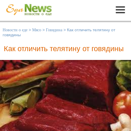
Меню
Новости о еде
>
Мясо
>
Говядина
>
Как отличить телятину от
говядины
Как отличить телятину от говядины