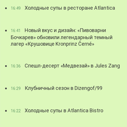
Холодные супы в ресторане Atlantica
16:49
Новый вкус и дизайн: «Пивоварни
16:41
Бочкарев» обновили легендарный темный
лагер «Крушовице Kronprinz Černé»
Спешл-десерт «Медвезай» в Jules Zang
16:36
Клубничный сезон в Dizengof/99
16:29
Холодные супы в Atlantica Bistro
16:22