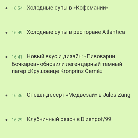
Холодные супы в «Кофемании»
16:54
Холодные супы в ресторане Atlantica
16:49
Новый вкус и дизайн: «Пивоварни
16:41
Бочкарев» обновили легендарный темный
лагер «Крушовице Kronprinz Černé»
Спешл-десерт «Медвезай» в Jules Zang
16:36
Клубничный сезон в Dizengof/99
16:29