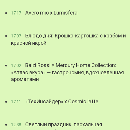
Avero mio x Lumisfera
17:17
Блюдо дня: Крошка-картошка с крабом и
17:07
красной икрой
Balzi Rossi × Mercury Home Collection:
17:02
«Атлас вкуса» — гастрономия, вдохновленная
ароматами
«ТехИнсайдер» х Cosmic latte
17:11
Светлый праздник: пасхальная
12:38