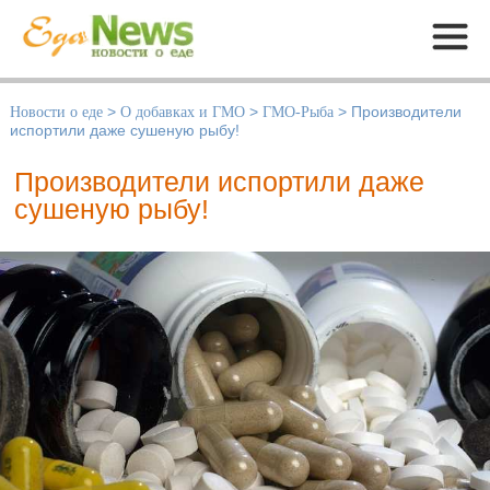
Меню
Новости о еде
>
О добавках и ГМО
>
ГМО-Рыба
>
Производители
испортили даже сушеную рыбу!
Производители испортили даже
сушеную рыбу!