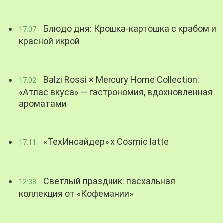
Блюдо дня: Крошка-картошка с крабом и
17:07
красной икрой
Balzi Rossi × Mercury Home Collection:
17:02
«Атлас вкуса» — гастрономия, вдохновленная
ароматами
«ТехИнсайдер» х Cosmic latte
17:11
Светлый праздник: пасхальная
12:38
коллекция от «Кофемании»