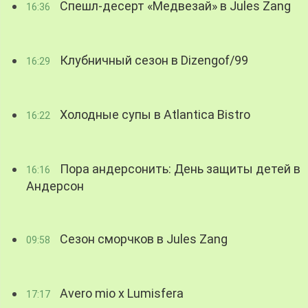
Спешл-десерт «Медвезай» в Jules Zang
16:36
Клубничный сезон в Dizengof/99
16:29
Холодные супы в Atlantica Bistro
16:22
Пора андерсонить: День защиты детей в
16:16
Андерсон
Сезон сморчков в Jules Zang
09:58
Avero mio x Lumisfera
17:17