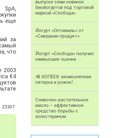
выпуске семи новинок
биойогуртов под торговой
 SpA,
маркой «Слобода»
окупки
ть еще
Йогурт «Оптималь» от
«Савушкин продукт»
ний за
 самый
а, что
Йогурт «Слобода» получил
наивысшие оценки
е 2003
ica €4
48 КОПЕЕК: великолепная
дуктов
пятерка и рожок!
льтате
Сливочно-растительное
масло – эффективное
23307
средство борьбы с
холестерином