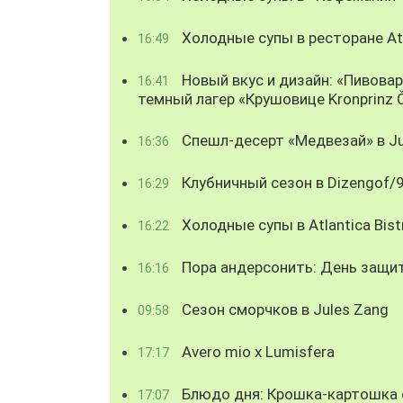
Холодные супы в ресторане Atl
16:49
Новый вкус и дизайн: «Пивова
16:41
темный лагер «Крушовице Kronprinz 
Спешл-десерт «Медвезай» в Ju
16:36
Клубничный сезон в Dizengof/
16:29
Холодные супы в Atlantica Bist
16:22
Пора андерсонить: День защи
16:16
Сезон сморчков в Jules Zang
09:58
Avero mio x Lumisfera
17:17
Блюдо дня: Крошка-картошка с
17:07