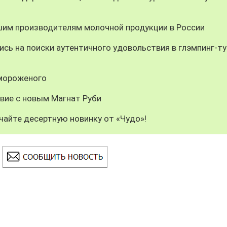
шим производителям молочной продукции в России
сь на поиски аутентичного удовольствия в глэмпинг-ту
 мороженого
вие с новым Магнат Руби
чайте десертную новинку от «Чудо»!