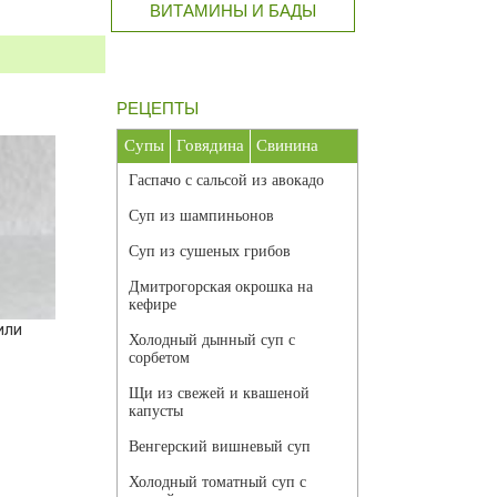
ВИТАМИНЫ И БАДЫ
РЕЦЕПТЫ
Супы
Говядина
Свинина
Гаспачо с сальсой из авокадо
Суп из шампиньонов
Суп из сушеных грибов
Дмитрогорская окрошка на
кефире
или
Холодный дынный суп с
сорбетом
Щи из свежей и квашеной
капусты
Венгерский вишневый суп
Холодный томатный суп с