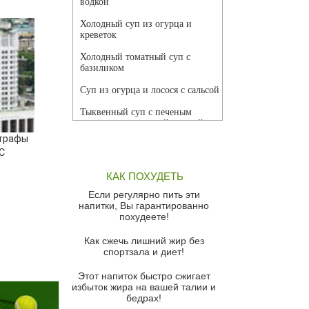
водкой
Холодный суп из огурца и
креветок
Холодный томатный суп с
базиликом
Суп из огурца и лосося с сальсой
Тыквенный суп с печеным
чесноком и томатной сальсой
штрафы
Грибной суп
С
Томатный суп с кремом из
КАК ПОХУДЕТЬ
красного перца
Если регулярно пить эти
Парижский луковый суп
напитки, Вы гарантированно
похудеете!
Суп из спаржи и горошка с
сыром пармезан
Как сжечь лишний жир без
спортзала и диет!
Суп-крем из цветной капусты
Этот напиток быстро сжигает
Французский луковый суп
избыток жира на вашей талии и
бедрах!
Суп из баклажанов с моцареллой