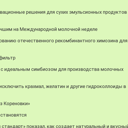
вационные решения для сухих эмульсионных продуктов
учшим на Международной молочной неделе
ованию отечественного рекомбинантного химозина для
-фильтр
 с идеальным симбиозом для производства молочных
ключить крахмал, желатин и другие гидроколлоиды в
из Кореновки»
 становятся
 стандарт» показал, как создает натуральный и вкусны