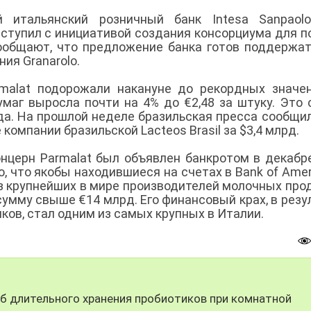
й итальянский розничный банк Intesa Sanpaolo
ступил с инициативой создания консорциума для п
ообщают, что предложение банка готов поддержа
ия Granarolo.
malat подорожали накануне до рекордных значе
умаг выросла почти на 4% до €2,48 за штуку. Это
да. На прошлой неделе бразильская пресса сообщил
компании бразильской Lacteos Brasil за $3,4 млрд.
нцерн Parmalat был объявлен банкротом в декабр
о, что якобы находившиеся на счетах в Bank of Amer
з крупнейших в мире производителей молочных про
сумму свыше €14 млрд. Его финансовый крах, в резу
ков, стал одним из самых крупных в Италии.
 длительного хранения пробиотиков при комнатной