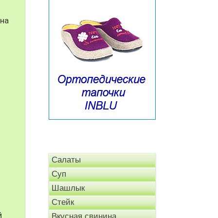
 на
Салаты
Суп
Шашлык
Стейк
й
Вкусная свинина