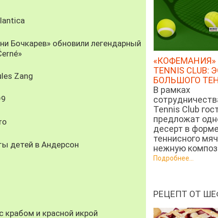
antica
рни Бочкарев» обновили легендарный
Černé»
«КОФЕМАНИЯ» 
TENNIS CLUB: 
les Zang
БОЛЬШОГО ТЕ
В рамках
99
сотрудничеств
Tennis Club гос
предложат од
ro
десерт в форм
теннисного мяч
ты детей в Андерсон
нежную компози
Подробнее...
РЕЦЕПТ ОТ ШЕ
 крабом и красной икрой