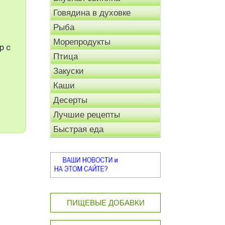
Говядина в духовке
Рыба
Морепродукты
р с
Птица
Закуски
Каши
Десерты
Лучшие рецепты
Быстрая еда
ПИЩЕВЫЕ ДОБАВКИ