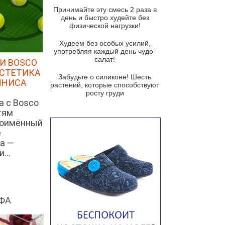
и гремолатой
Принимайте эту смесь 2 раза в
Грибной крем-суп с кростини с
день и быстро худейте без
козьим сыром
физической нагрузки!
Суп мисо с зеленым луком и
Худеем без особых усилий,
тофу
употребляя каждый день чудо-
салат!
И BOSCO
Суп из помидоров черри с песто
ЭСТЕТИКА
из рукколы
Забудьте о силиконе! Шесть
ННИСА
растений, которые способствуют
Португальский чесночный суп с
росту груди
яйцом
а с Bosco
тям
Авголемоно
ноимённый
Том ям с тофу
е
а —
Ирландский картофельный суп
...
Суп из пастернака
Пряный морковный суп во время
зимних холодов
ФА
Тосканский фасолевый суп
Американский суп из красной