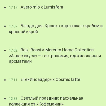
Avero mio x Lumisfera
17:17
Блюдо дня: Крошка-картошка с крабом и
17:07
красной икрой
Balzi Rossi × Mercury Home Collection:
17:02
«Атлас вкуса» — гастрономия, вдохновленная
ароматами
«ТехИнсайдер» х Cosmic latte
17:11
Светлый праздник: пасхальная
12:38
коллекция от «Кофемании»