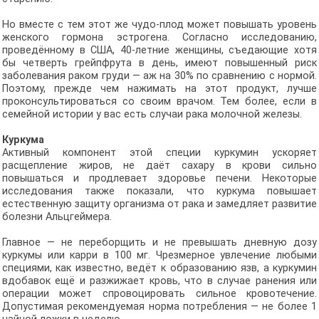
Но вместе с тем этот же чудо-плод может повышать уровень
женского гормона эстрогена. Согласно исследованию,
проведённому в США, 40-летние женщины, съедающие хотя
бы четверть грейпфрута в день, имеют повышенный риск
заболевания раком груди — аж на 30% по сравнению с нормой.
Поэтому, прежде чем нажимать на этот продукт, лучше
проконсультироваться со своим врачом. Тем более, если в
семейной истории у вас есть случаи рака молочной железы.
Куркума
Активный компонент этой специи куркумин ускоряет
расщепление жиров, не даёт сахару в крови сильно
повышаться и продлевает здоровье печени. Некоторые
исследования также показали, что куркума повышает
естественную защиту организма от рака и замедляет развитие
болезни Альцгеймера.
Главное — не переборщить и не превышать дневную дозу
куркумы или карри в 100 мг. Чрезмерное увлечение любыми
специями, как известно, ведёт к образованию язв, а куркумин
вдобавок ещё и разжижает кровь, что в случае ранения или
операции может спровоцировать сильное кровотечение.
Допустимая рекомендуемая норма потребления — не более 1