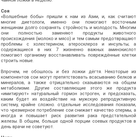
чайной ложки в неделю.
Соя
«Волшебные бобы» пришли к нам из Азии, и, как считают
многие диетологи, именно они помогают восточным
женщинам долго сохранять стройность и молодость. Многим
они полностью заменяют продукты животного
происхождения (молоко и мясо) и тем самым предотвращают
проблемы с холестерином, атеросклероз и инсульты; а
содержащиеся в них 7 жизненно важных аминокислот
помогают организму восстанавливать повреждённые клетки
строить новые.
Впрочем, не обошлось и без ложки дёгтя. Некоторые из
компонентов сои могут препятствовать всасыванию белков и
минералов, а также отрицательно сказываются на общем
метаболизме. Другие составляющие этого же продукта
«имитируют» натуральный гормон эстроген, и предсказать,
каким будет их воздействие на мужскую репродуктивную
систему, крайне сложно. отдельные исследования показали,
что чрезмерное потребление сои снижает качество спермы, а
иногда и повышает риск развития рака предстательной
железы. В общем, больше одной порции соевых продуктов в
день врачи не советуют.