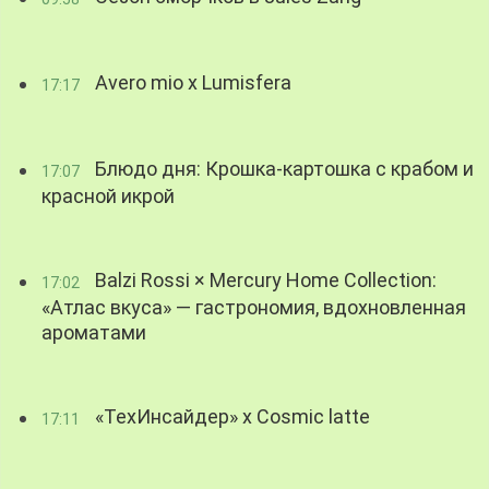
Avero mio x Lumisfera
17:17
Блюдо дня: Крошка-картошка с крабом и
17:07
красной икрой
Balzi Rossi × Mercury Home Collection:
17:02
«Атлас вкуса» — гастрономия, вдохновленная
ароматами
«ТехИнсайдер» х Cosmic latte
17:11