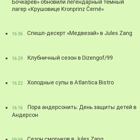
Бочкарев» обновили легендарный темный
лагер «Крушовице Kronprinz Černé»
Спешл-десерт «Медвезай» в Jules Zang
16:36
Клубничный сезон в Dizengof/99
16:29
Холодные супы в Atlantica Bistro
16:22
Пора андерсонить: День защиты детей в
16:16
Андерсон
Сезон сморчков в Jules Zang
09:58