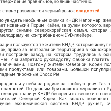
утверждение правильное, но лишь частично.
активно развивается черный рынок
сладостей
.
но увидеть необычные снимки КНДР. Например, же
ет новенький Порше Кайен, за рулем которого, вер
другом снимке северокорейская семья, которая
т мелодраму на контрабандном
DVD-плейере.
зации пользуются те жители КНДР, которые живут 
Так, прямо за нейтральной территорией в южнокор
еи построили завод, на котором трудились в ос
Чен Ина запретило руководству фабрики платить
 наличными. Поэтому жители Северной Кореи по
ыми продуктами или товарами. Большой популяр
ладные пирожные Choco Pie.
продавали у себя на родине за тройную цену. Так 
 сладостей. По данным британского журналиста Р
ственную границу КНДР беспрепятственно и по нес
ителей Северной Кореи. Как власть позволяет 
лучае экономическая система КНДР рухнет, сч