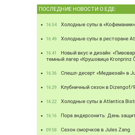
ПОСЛЕДНИЕ НОВОСТИ О ЕДЕ:
Холодные супы в «Кофемании»
16:54
Холодные супы в ресторане Atl
16:49
Новый вкус и дизайн: «Пивова
16:41
темный лагер «Крушовице Kronprinz 
Спешл-десерт «Медвезай» в Ju
16:36
Клубничный сезон в Dizengof/
16:29
Холодные супы в Atlantica Bist
16:22
Пора андерсонить: День защи
16:16
Сезон сморчков в Jules Zang
09:58