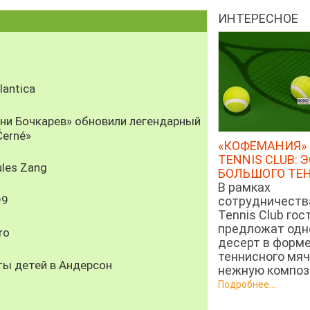
ИНТЕРЕСНОЕ
antica
рни Бочкарев» обновили легендарный
Černé»
«КОФЕМАНИЯ» 
TENNIS CLUB: 
les Zang
БОЛЬШОГО ТЕ
В рамках
99
сотрудничеств
Tennis Club гос
предложат од
ro
десерт в форм
теннисного мяч
ты детей в Андерсон
нежную компози
Подробнее...