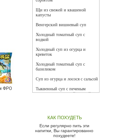
сорбетом
Щи из свежей и квашеной
капусты
Венгерский вишневый суп
Холодный томатный суп с
водкой
Холодный суп из огурца и
креветок
Холодный томатный суп с
базиликом
Суп из огурца и лосося с сальсой
м ФРО
Тыквенный суп с печеным
чесноком и томатной сальсой
Грибной суп
Томатный суп с кремом из
КАК ПОХУДЕТЬ
красного перца
Если регулярно пить эти
Парижский луковый суп
напитки, Вы гарантированно
похудеете!