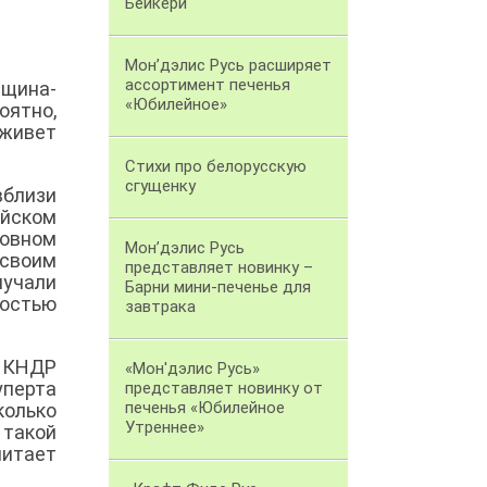
Бейкери
Мон’дэлис Русь расширяет
ассортимент печенья
нщина-
«Юбилейное»
оятно,
 живет
Стихи про белорусскую
сгущенку
вблизи
ейском
новном
Мон’дэлис Русь
 своим
представляет новинку –
лучали
Барни мини-печенье для
ностью
завтрака
в КНДР
«Мон'дэлис Русь»
уперта
представляет новинку от
печенья «Юбилейное
колько
Утреннее»
такой
итает