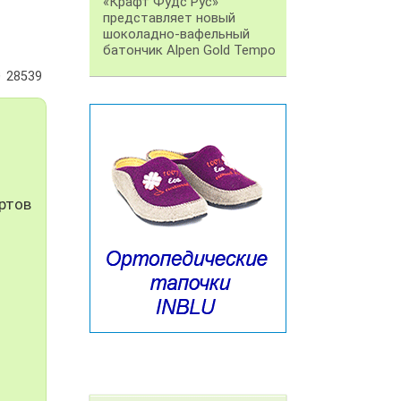
«Крафт Фудс Рус»
представляет новый
шоколадно-вафельный
батончик Alpen Gold Tempo
28539
й
ртов