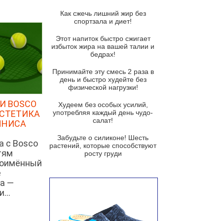
Суп из спаржи и горошка с
сыром пармезан
Как сжечь лишний жир без
спортзала и диет!
Суп-крем из цветной капусты
Этот напиток быстро сжигает
Французский луковый суп
избыток жира на вашей талии и
бедрах!
Суп из баклажанов с моцареллой
и гремолатой
Принимайте эту смесь 2 раза в
Грибной крем-суп с кростини с
день и быстро худейте без
козьим сыром
физической нагрузки!
И BOSCO
Суп мисо с зеленым луком и
Худеем без особых усилий,
тофу
ЭСТЕТИКА
употребляя каждый день чудо-
салат!
ННИСА
Суп из помидоров черри с песто
из рукколы
Забудьте о силиконе! Шесть
а с Bosco
растений, которые способствуют
Португальский чесночный суп с
тям
росту груди
яйцом
ноимённый
е
Авголемоно
а —
Том ям с тофу
...
Ирландский картофельный суп