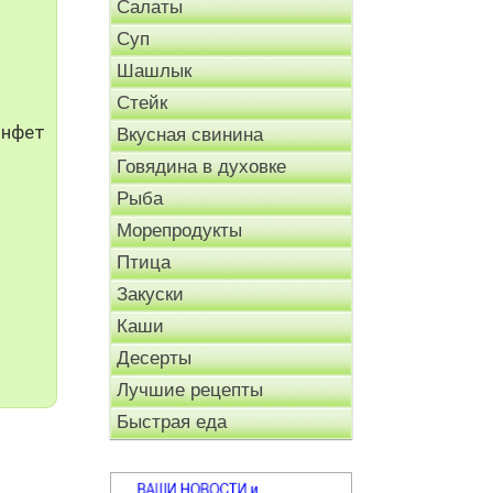
Салаты
Суп
Шашлык
Стейк
онфет
Вкусная свинина
Говядина в духовке
Рыба
Морепродукты
Птица
Закуски
Каши
Десерты
Лучшие рецепты
Быстрая еда