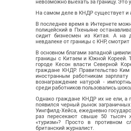
невозможно выехать за границу. Это 
На самом деле в КНДР существует и 
В последнее время в Интернете мож
полицейский в Пхеньяне останавлива
сидит бизнесмен из Китая. А на 
невдалеке от границы с КНР, смотри
В основном благами западной цивили
границы с Китаем и Южной Кореей. 
городе Кесон власти Северной Кор
граждане КНДР. Правительство Ким 
иностранным работникам зарплату
вознаграждение натурой - импортн
среди работников пользовались шоко
Однако граждане КНДР их не ели, а 
появился черный рынок заграничных
Уингфилд-Хейса, ежедневно государ
раз пересекают свыше 50 тысяч ж
«туризм»? Просто в противном с
британский журналист.