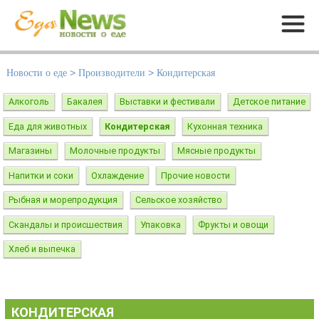
Меню
Новости о еде
>
Производители
>
Кондитерская
Алкоголь
Бакалея
Выставки и фестивали
Детское питание
Еда для животных
Кондитерская
Кухонная техника
Магазины
Молочные продукты
Мясные продукты
Напитки и соки
Охлаждение
Прочие новости
Рыбная и морепродукция
Сельское хозяйство
Скандалы и происшествия
Упаковка
Фрукты и овощи
Хлеб и выпечка
КОНДИТЕРСКАЯ