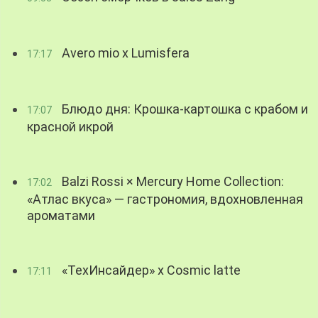
Avero mio x Lumisfera
17:17
Блюдо дня: Крошка-картошка с крабом и
17:07
красной икрой
Balzi Rossi × Mercury Home Collection:
17:02
«Атлас вкуса» — гастрономия, вдохновленная
ароматами
«ТехИнсайдер» х Cosmic latte
17:11