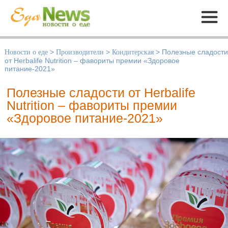
Меню
Новости о еде
>
Производители
>
Кондитерская
>
Полезные сладости
от Herbalife Nutrition – фавориты премии «Здоровое
питание-2021»
Полезные сладости от Herbalife
Nutrition – фавориты премии
«Здоровое питание-2021»