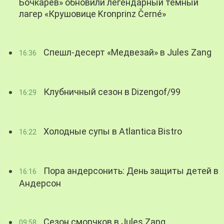
Бочкарев» обновили легендарный темный
лагер «Крушовице Kronprinz Černé»
Спешл-десерт «Медвезай» в Jules Zang
16:36
Клубничный сезон в Dizengof/99
16:29
Холодные супы в Atlantica Bistro
16:22
Пора андерсонить: День защиты детей в
16:16
Андерсон
Сезон сморчков в Jules Zang
09:58