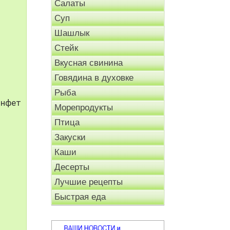
Салаты
Суп
Шашлык
Стейк
Вкусная свинина
Говядина в духовке
Рыба
онфет
Морепродукты
Птица
Закуски
Каши
Десерты
Лучшие рецепты
Быстрая еда