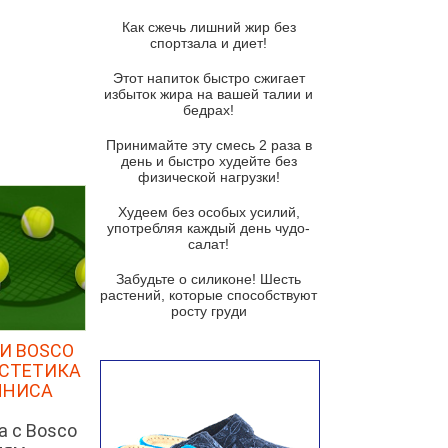
Суп из спаржи и горошка с
сыром пармезан
Как сжечь лишний жир без
спортзала и диет!
Суп-крем из цветной капусты
Этот напиток быстро сжигает
Французский луковый суп
избыток жира на вашей талии и
бедрах!
Суп из баклажанов с моцареллой
и гремолатой
Принимайте эту смесь 2 раза в
Грибной крем-суп с кростини с
день и быстро худейте без
козьим сыром
физической нагрузки!
Суп мисо с зеленым луком и
Худеем без особых усилий,
тофу
употребляя каждый день чудо-
салат!
Суп из помидоров черри с песто
из рукколы
Забудьте о силиконе! Шесть
растений, которые способствуют
Португальский чесночный суп с
росту груди
яйцом
И BOSCO
Авголемоно
ЭСТЕТИКА
Том ям с тофу
ННИСА
Ирландский картофельный суп
а с Bosco