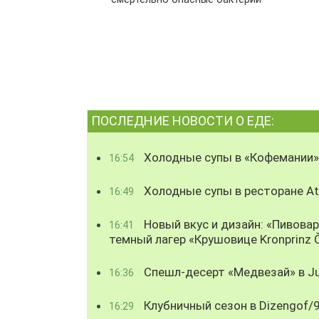
ПОСЛЕДНИЕ НОВОСТИ О ЕДЕ:
Холодные супы в «Кофемании»
16:54
Холодные супы в ресторане Atl
16:49
Новый вкус и дизайн: «Пивова
16:41
темный лагер «Крушовице Kronprinz 
Спешл-десерт «Медвезай» в Ju
16:36
Клубничный сезон в Dizengof/
16:29