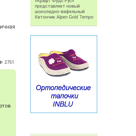
«Крафт Фудс Рус»
представляет новый
шоколадно-вафельный
батончик Alpen Gold Tempo
личная
2751
й
ртов