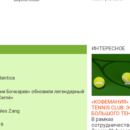
ИНТЕРЕСНОЕ
antica
рни Бочкарев» обновили легендарный
Černé»
«КОФЕМАНИЯ» 
TENNIS CLUB: 
les Zang
БОЛЬШОГО ТЕ
В рамках
99
сотрудничеств