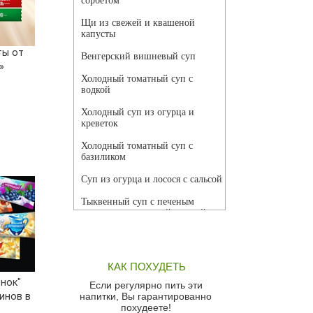
сорбетом
Щи из свежей и квашеной
капусты
ты от
Венгерский вишневый суп
»
Холодный томатный суп с
водкой
Холодный суп из огурца и
креветок
Холодный томатный суп с
базиликом
Суп из огурца и лосося с сальсой
Тыквенный суп с печеным
чесноком и томатной сальсой
Грибной суп
Томатный суп с кремом из
КАК ПОХУДЕТЬ
красного перца
енок"
Если регулярно пить эти
Парижский луковый суп
инов в
напитки, Вы гарантированно
похудеете!