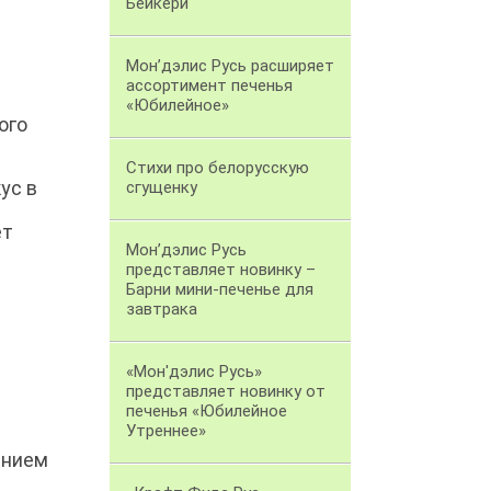
Бейкери
Мон’дэлис Русь расширяет
ассортимент печенья
«Юбилейное»
ого
Стихи про белорусскую
ус в
сгущенку
ет
Мон’дэлис Русь
представляет новинку –
Барни мини-печенье для
завтрака
«Мон'дэлис Русь»
представляет новинку от
печенья «Юбилейное
Утреннее»
ением