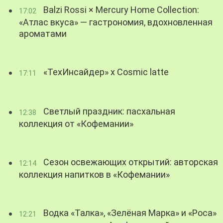
Balzi Rossi × Mercury Home Collection:
17:02
«Атлас вкуса» — гастрономия, вдохновленная
ароматами
«ТехИнсайдер» х Cosmic latte
17:11
Светлый праздник: пасхальная
12:38
коллекция от «Кофемании»
Сезон освежающих открытий: авторская
12:14
коллекция напитков в «Кофемании»
Водка «Талка», «Зелёная Марка» и «Роса»
12:21