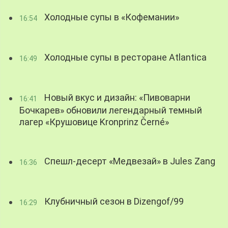
Холодные супы в «Кофемании»
16:54
Холодные супы в ресторане Atlantica
16:49
Новый вкус и дизайн: «Пивоварни
16:41
Бочкарев» обновили легендарный темный
лагер «Крушовице Kronprinz Černé»
Спешл-десерт «Медвезай» в Jules Zang
16:36
Клубничный сезон в Dizengof/99
16:29