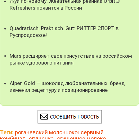
Жуй по-новому: Жевательная резинка Orbit®
Refreshers появится в России
Quadratisch. Praktisch. Gut: РИТТЕР СПОРТ в
Руспродсоюзе!
Mars расширяет свое присутствие на российском
рынке здорового питания
Alpen Gold — шоколад любознательных: бренд
изменил рецептуру и позиционирование
Теги:
рогачевский молочноконсервный
комбинат
,
сгущенка
,
сгущенное молоко
,