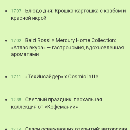
Блюдо дня: Крошка-картошка с крабом и
17:07
красной икрой
Balzi Rossi × Mercury Home Collection:
17:02
«Атлас вкуса» — гастрономия, вдохновленная
ароматами
«ТехИнсайдер» х Cosmic latte
17:11
Светлый праздник: пасхальная
12:38
коллекция от «Кофемании»
Сезон освежающих открытий: авторская
12:14