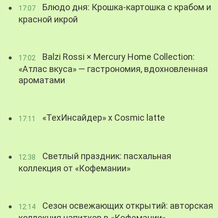
Блюдо дня: Крошка-картошка с крабом и
17:07
красной икрой
Balzi Rossi × Mercury Home Collection:
17:02
«Атлас вкуса» — гастрономия, вдохновленная
ароматами
«ТехИнсайдер» х Cosmic latte
17:11
Светлый праздник: пасхальная
12:38
коллекция от «Кофемании»
Сезон освежающих открытий: авторская
12:14