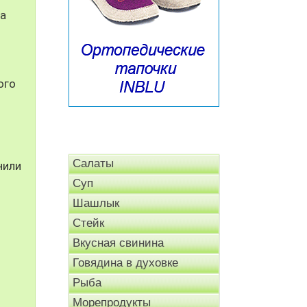
за
ого
Салаты
нили
Суп
Шашлык
Стейк
Вкусная свинина
Говядина в духовке
Рыба
Морепродукты