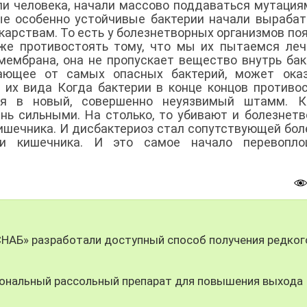
ли человека, начали массово поддаваться мутация
ые особенно устойчивые бактерии начали выраба
карствам. То есть у болезнетворных организмов по
же противостоять тому, что мы их пытаемся леч
мембрана, она не пропускает вещество внутрь бак
вающее от самых опасных бактерий, может оказ
 их вида Когда бактерии в конце концов противо
ся в новый, совершенно неуязвимый штамм. Кс
нь сильными. На столько, то убивают и болезнет
ишечника. И дисбактериоз стал сопутствующей бол
ки кишечника. И это самое начало перевопло
СНАБ» разработали доступный способ получения редког
ональный рассольный препарат для повышения выхода