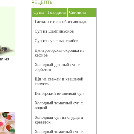
РЕЦЕПТЫ
Супы
Говядина
Свинина
Гаспачо с сальсой из авокадо
Суп из шампиньонов
Суп из сушеных грибов
Дмитрогорская окрошка на
кефире
и из
Холодный дынный суп с
сорбетом
Щи из свежей и квашеной
капусты
Венгерский вишневый суп
Холодный томатный суп с
водкой
Холодный суп из огурца и
креветок
Холодный томатный суп с