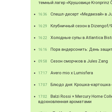
темный лагер «Крушовице Kronprinz 
Спешл-десерт «Медвезай» в Ju
16:36
Клубничный сезон в Dizengof/
16:29
Холодные супы в Atlantica Bist
16:22
Пора андерсонить: День защи
16:16
Сезон сморчков в Jules Zang
09:58
Avero mio x Lumisfera
17:17
Блюдо дня: Крошка-картошка с
17:07
Balzi Rossi × Mercury Home Coll
17:02
вдохновленная ароматами