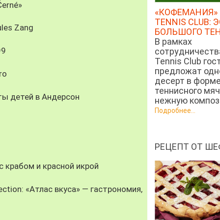
Černé»
«КОФЕМАНИЯ» 
TENNIS CLUB: 
les Zang
БОЛЬШОГО ТЕ
В рамках
99
сотрудничеств
Tennis Club гос
предложат од
ro
десерт в форм
теннисного мяч
ты детей в Андерсон
нежную компози
Подробнее...
РЕЦЕПТ ОТ ШЕ
 крабом и красной икрой
ection: «Атлас вкуса» — гастрономия,