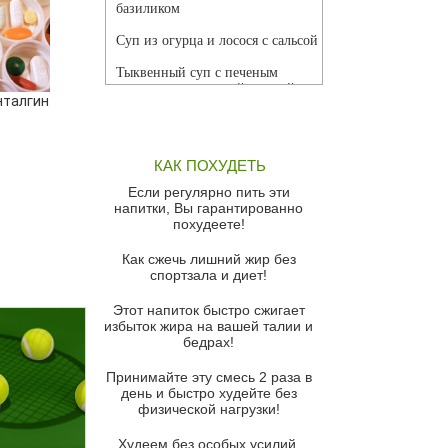
базиликом
Суп из огурца и лосося с сальсой
Тыквенный суп с печеным
чесноком и томатной сальсой
нталгин
Грибной суп
Томатный суп с кремом из
КАК ПОХУДЕТЬ
красного перца
Если регулярно пить эти
Парижский луковый суп
напитки, Вы гарантированно
похудеете!
Суп из спаржи и горошка с
сыром пармезан
Как сжечь лишний жир без
спортзала и диет!
Суп-крем из цветной капусты
Этот напиток быстро сжигает
Французский луковый суп
избыток жира на вашей талии и
бедрах!
Суп из баклажанов с моцареллой
и гремолатой
Принимайте эту смесь 2 раза в
Грибной крем-суп с кростини с
день и быстро худейте без
козьим сыром
физической нагрузки!
Суп мисо с зеленым луком и
Худеем без особых усилий,