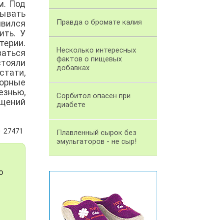
м. Под
тывать
Правда о бромате калия
явился
ить. У
терии.
Несколько интересных
аться
фактов о пищевых
стояли
добавках
тати,
ворные
езнью,
Сорбитол опасен при
щений
диабете
27471
Плавленный сырок без
эмульгаторов - не сыр!
о