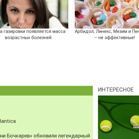
за газировки появляется масса
Арбидол, Линекс, Мезим и Пе
возрастных болезней
– не эффективные!
ИНТЕРЕСНОЕ
antica
рни Бочкарев» обновили легендарный