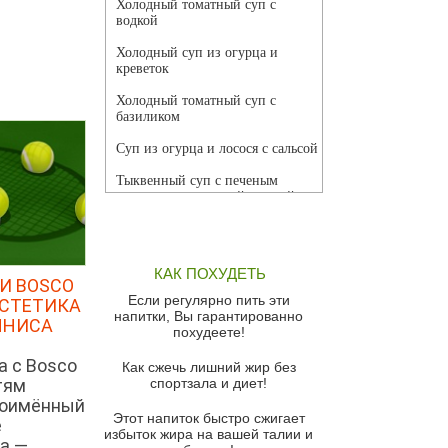
Холодный томатный суп с
водкой
Холодный суп из огурца и
креветок
Холодный томатный суп с
базиликом
Суп из огурца и лосося с сальсой
Тыквенный суп с печеным
чесноком и томатной сальсой
Грибной суп
Томатный суп с кремом из
КАК ПОХУДЕТЬ
красного перца
И BOSCO
Если регулярно пить эти
ЭСТЕТИКА
Парижский луковый суп
напитки, Вы гарантированно
ННИСА
похудеете!
Суп из спаржи и горошка с
сыром пармезан
а с Bosco
Как сжечь лишний жир без
тям
спортзала и диет!
Суп-крем из цветной капусты
ноимённый
Этот напиток быстро сжигает
Французский луковый суп
е
избыток жира на вашей талии и
а —