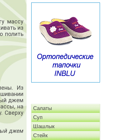
ту массу
ивать из
о полить
.
пены. Из
ешивании
вый джем
ассы, на
Салаты
. Сверху
Суп
Шашлык
овый джем
Стейк