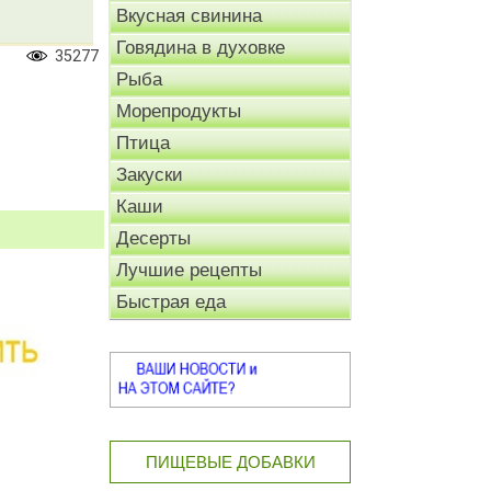
Вкусная свинина
Говядина в духовке
35277
Рыба
Морепродукты
Птица
Закуски
Каши
Десерты
Лучшие рецепты
Быстрая еда
ПИЩЕВЫЕ ДОБАВКИ