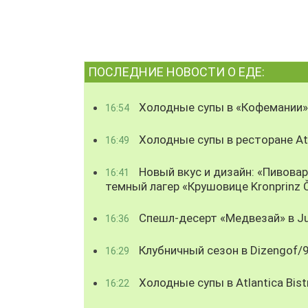
ПОСЛЕДНИЕ НОВОСТИ О ЕДЕ:
Холодные супы в «Кофемании»
16:54
Холодные супы в ресторане Atl
16:49
Новый вкус и дизайн: «Пивова
16:41
темный лагер «Крушовице Kronprinz 
Спешл-десерт «Медвезай» в Ju
16:36
Клубничный сезон в Dizengof/
16:29
Холодные супы в Atlantica Bist
16:22