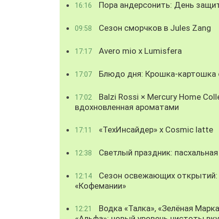
Пора андерсонить: День защи
16:16
Сезон сморчков в Jules Zang
09:58
Avero mio x Lumisfera
17:17
Блюдо дня: Крошка-картошка с
17:07
Balzi Rossi × Mercury Home Coll
17:02
вдохновленная ароматами
«ТехИнсайдер» х Cosmic latte
17:11
Светлый праздник: пасхальная
12:38
Сезон освежающих открытий: 
12:14
«Кофемании»
Водка «Талка», «Зелёная Марка
12:21
«Альфа»: новый уровень чистоты вк