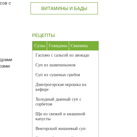
сов с
ВИТАМИНЫ И БАДЫ
РЕЦЕПТЫ
Супы
Говядина
Свинина
Гаспачо с сальсой из авокадо
Суп из шампиньонов
драми
Суп из сушеных грибов
Дмитрогорская окрошка на
кефире
Холодный дынный суп с
сорбетом
Щи из свежей и квашеной
капусты
Венгерский вишневый суп