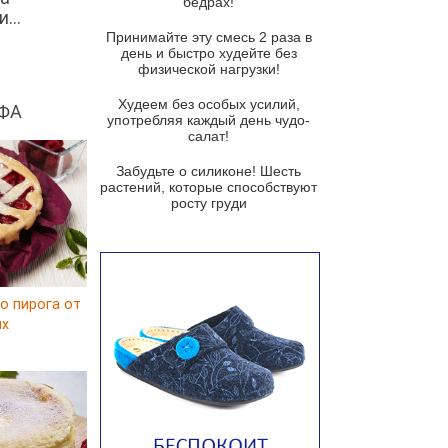
бедрах!
Суп из баклажанов с моцареллой
...
и гремолатой
Принимайте эту смесь 2 раза в
Грибной крем-суп с кростини с
день и быстро худейте без
козьим сыром
физической нагрузки!
Суп мисо с зеленым луком и
Худеем без особых усилий,
ФА
тофу
употребляя каждый день чудо-
салат!
Суп из помидоров черри с песто
из рукколы
Забудьте о силиконе! Шесть
растений, которые способствуют
Португальский чесночный суп с
росту груди
яйцом
Авголемоно
Том ям с тофу
о пирога от
Ирландский картофельный суп
ux
Суп из пастернака
Пряный морковный суп во время
зимних холодов
Тосканский фасолевый суп