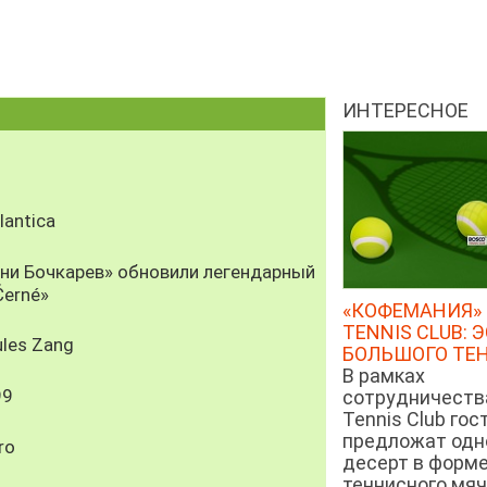
ИНТЕРЕСНОЕ
antica
рни Бочкарев» обновили легендарный
Černé»
«КОФЕМАНИЯ» 
TENNIS CLUB: 
les Zang
БОЛЬШОГО ТЕ
В рамках
99
сотрудничеств
Tennis Club гос
предложат од
ro
десерт в форм
теннисного мяч