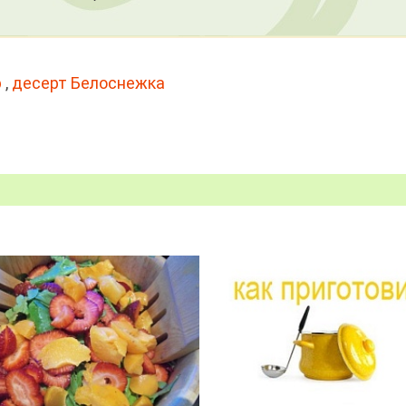
р
,
десерт Белоснежка