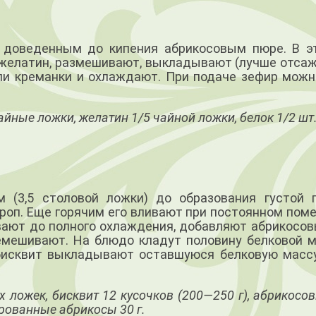
 доведенным до кипения абрикосовым пюре. В э
 желатин, размешивают, выкладывают (лучше отсаж
или креманки и охлаждают. При подаче зефир можн
чайные ложки, желатин 1/5 чайной ложки, белок 1/2 шт
 (3,5 столовой ложки) до образования густой 
ироп. Еще горячим его вливают при постоянном пом
вают до полного охлаждения, добавляют абрикосо
емешивают. На блюдо кладут половину белковой м
 бисквит выкладывают оставшуюся белковую массу
х ложек, бисквит 12 кусочков (200—250 г), абрикос
ированные абрикосы 30 г.