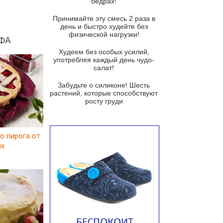
бедрах!
Суп из баклажанов с моцареллой
и гремолатой
Принимайте эту смесь 2 раза в
Грибной крем-суп с кростини с
день и быстро худейте без
козьим сыром
физической нагрузки!
ФА
Суп мисо с зеленым луком и
Худеем без особых усилий,
тофу
употребляя каждый день чудо-
салат!
Суп из помидоров черри с песто
из рукколы
Забудьте о силиконе! Шесть
растений, которые способствуют
Португальский чесночный суп с
росту груди
яйцом
Авголемоно
о пирога от
Том ям с тофу
ux
Ирландский картофельный суп
Суп из пастернака
Пряный морковный суп во время
зимних холодов
Тосканский фасолевый суп