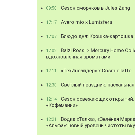
Сезон сморчков в Jules Zang
09:58
Avero mio x Lumisfera
17:17
Блюдо дня: Крошка-картошка с
17:07
Balzi Rossi × Mercury Home Coll
17:02
вдохновленная ароматами
«ТехИнсайдер» х Cosmic latte
17:11
Светлый праздник: пасхальная
12:38
Сезон освежающих открытий: 
12:14
«Кофемании»
Водка «Талка», «Зелёная Марка
12:21
«Альфа»: новый уровень чистоты вк