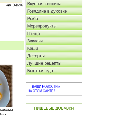
Вкусная свинина
34696
Говядина в духовке
Рыба
Морепродукты
Птица
Закуски
Каши
Десерты
Лучшие рецепты
Быстрая еда
ПИЩЕВЫЕ ДОБАВКИ
икосами
йсы,