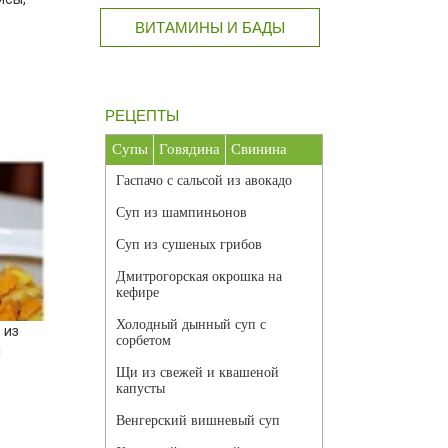
ВИТАМИНЫ И БАДЫ
РЕЦЕПТЫ
Супы
Говядина
Свинина
Гаспачо с сальсой из авокадо
Суп из шампиньонов
Суп из сушеных грибов
Дмитрогорская окрошка на
кефире
Холодный дынный суп с
 из
сорбетом
м
Щи из свежей и квашеной
капусты
Венгерский вишневый суп