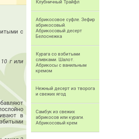
Клубничный Трайфл
Абрикосовое суфле. Зефир
абрикосовый.
Абрикосовый десерт
битыми с
Белоснежка
Курага со взбитыми
сливками. Шалот.
 10 г или
Абрикосы с ванильным
кремом
Нежный десерт из творога
и свежих ягод
добавляют
послойно
Самбук из свежих
живают в
абрикосов или кураги.
взбитыми
Абрикосовый крем