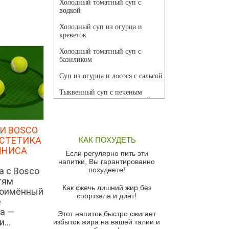
Холодный томатный суп с
водкой
Холодный суп из огурца и
креветок
Холодный томатный суп с
базиликом
Суп из огурца и лосося с сальсой
Тыквенный суп с печеным
чесноком и томатной сальсой
Грибной суп
И BOSCO
Томатный суп с кремом из
ЭСТЕТИКА
КАК ПОХУДЕТЬ
красного перца
ННИСА
Если регулярно пить эти
Парижский луковый суп
напитки, Вы гарантированно
а с Bosco
похудеете!
Суп из спаржи и горошка с
тям
сыром пармезан
Как сжечь лишний жир без
ноимённый
спортзала и диет!
Суп-крем из цветной капусты
е
а —
Этот напиток быстро сжигает
Французский луковый суп
...
избыток жира на вашей талии и