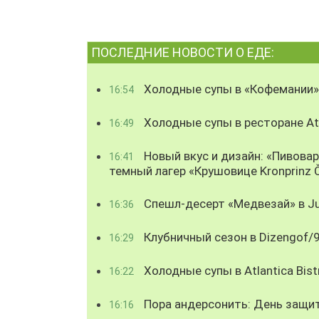
ПОСЛЕДНИЕ НОВОСТИ О ЕДЕ:
Холодные супы в «Кофемании»
16:54
Холодные супы в ресторане Atl
16:49
Новый вкус и дизайн: «Пивова
16:41
темный лагер «Крушовице Kronprinz 
Спешл-десерт «Медвезай» в Ju
16:36
Клубничный сезон в Dizengof/
16:29
Холодные супы в Atlantica Bist
16:22
Пора андерсонить: День защи
16:16