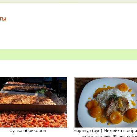
ты
Сушка абрикосов
Чирапур (суп). Индейка с абр
по-молдавски. Фарш из ка