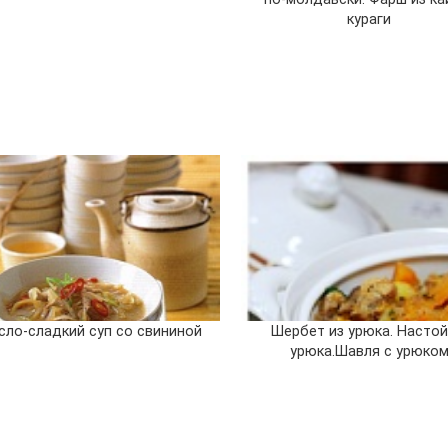
кураги
сло-сладкий суп со свининой
Шербет из урюка. Настой
урюка.Шавля с урюко