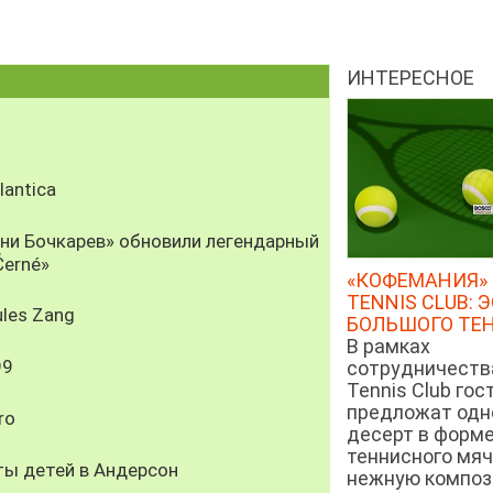
ИНТЕРЕСНОЕ
antica
рни Бочкарев» обновили легендарный
Černé»
«КОФЕМАНИЯ» 
TENNIS CLUB: 
les Zang
БОЛЬШОГО ТЕ
В рамках
99
сотрудничеств
Tennis Club гос
предложат од
ro
десерт в форм
теннисного мяч
ты детей в Андерсон
нежную компози