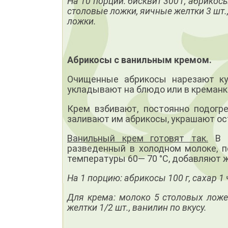
На 10 порций: бисквит 300 г, абрикосы
столовые ложки, яичные желтки 3 шт.
ложки.
Абрикосы с ванильным кремом.
Очищенные абрикосы нарезают ку
укладывают на блюдо или в креманк
Крем взбивают, постоянно подогре
заливают им абрикосы, украшают ос
Ванильный крем готовят так.
В г
разведенный в холодном молоке, 
температуры 60— 70 °С, добавляют ж
На 1 порцию: абрикосы 100 г, сахар 1 
Для крема: молоко 5 столовых ложе
желтки 1/2 шт., ванилин по вкусу.