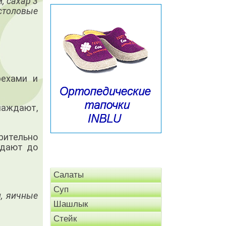
, сахар 3
 столовые
рехами и
лаждают,
рительно
ждают до
Салаты
Суп
и, яичные
Шашлык
Стейк