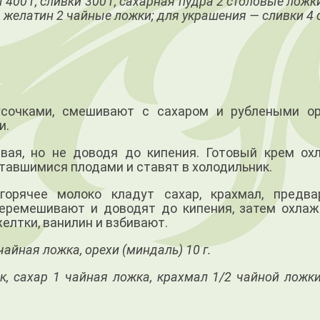
 400 г, сливки 300 г, сахарная пудра 2 столовые ложки
, желатин 2 чайные ложки; для украшения — сливки 4
сочками, смешивают с сахаром и рублеными о
и.
вая, но не доводя до кипения. Готовый крем ох
тавшимися плодами и ставят в холодильник.
орячее молоко кладут сахар, крахмал, предва
перемешивают и доводят до кипения, затем охла
елтки, ванилин и взбивают.
чайная ложка, орехи (миндаль) 10 г.
к, сахар 1 чайная ложка, крахмал 1/2 чайной ложк