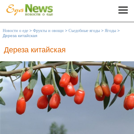
Меню
Новости о еде
>
Фрукты и овощи
>
Съедобные ягоды
>
Ягоды
>
Дереза китайская
Дереза китайская