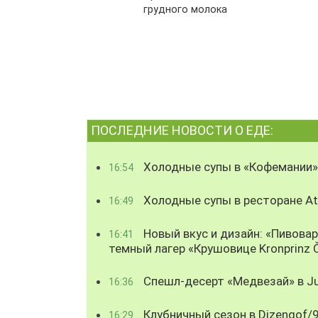
грудного молока
ПОСЛЕДНИЕ НОВОСТИ О ЕДЕ:
Холодные супы в «Кофемании»
16:54
Холодные супы в ресторане Atl
16:49
Новый вкус и дизайн: «Пивова
16:41
темный лагер «Крушовице Kronprinz 
Спешл-десерт «Медвезай» в Ju
16:36
Клубничный сезон в Dizengof/
16:29