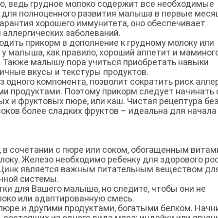
, ведь грудное молоко содержит все необходимые
 для полноценного развития малыша в первые меся
 гарантия хорошего иммунитета, оно обеспечивает
 аллергических заболеваний.
одить прикорм в дополнение к грудному молоку или
 у малыша, как правило, хороший аппетит и маминог
. Также малышу пора учиться приобретать навыки
ичные вкусы и текстуры продуктов.
 одного компонента, позволит сократить риск аллер
и продуктами. Поэтому прикорм следует начинать 
х и фруктовых пюре, или каш. Чистая рецептура бе
 соков более сладких фруктов – идеальна для начала
, в сочетании с пюре или соком, обогащенным вита
локу. Железо необходимо ребенку для здорового ро
. Цинк является важным питательным веществом дл
нной системы.
тки для Вашего малыша, но следите, чтобы они не
локо или адаптированную смесь.
ре и другими продуктами, богатыми белком. Начн
 состоящих из одного вида мяса: индейки или ягненк