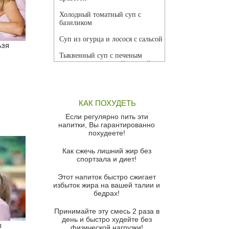
Холодный томатный суп с
базиликом
Суп из огурца и лосося с сальсой
ьзя
ы
Тыквенный суп с печеным
чесноком и томатной сальсой
Грибной суп
Томатный суп с кремом из
КАК ПОХУДЕТЬ
красного перца
Если регулярно пить эти
Парижский луковый суп
напитки, Вы гарантированно
похудеете!
Суп из спаржи и горошка с
сыром пармезан
Как сжечь лишний жир без
спортзала и диет!
Суп-крем из цветной капусты
Этот напиток быстро сжигает
Французский луковый суп
избыток жира на вашей талии и
бедрах!
Суп из баклажанов с моцареллой
и гремолатой
Принимайте эту смесь 2 раза в
Грибной крем-суп с кростини с
день и быстро худейте без
ы
козьим сыром
физической нагрузки!