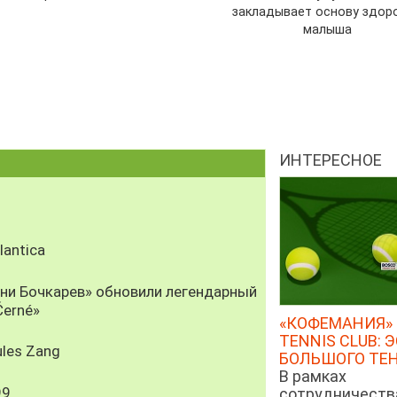
закладывает основу здор
малыша
ИНТЕРЕСНОЕ
antica
рни Бочкарев» обновили легендарный
Černé»
«КОФЕМАНИЯ» 
TENNIS CLUB: 
les Zang
БОЛЬШОГО ТЕ
В рамках
99
сотрудничеств