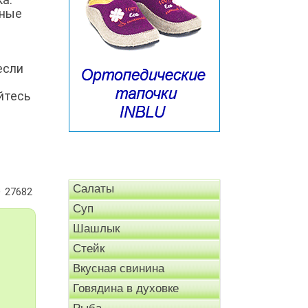
нные
если
йтесь
Салаты
27682
Суп
Шашлык
Стейк
Вкусная свинина
Говядина в духовке