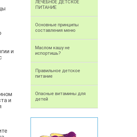
ЛЕЧЕБНОЕ ДЕТСКОЕ
ПИТАНИЕ
цы
Основные принципы
составления меню
о
Маслом кашу не
гии и
испортишь?
с
з
Правильное детское
питание
мином
Опасные витамины для
детей
ста и
я
ите
а.