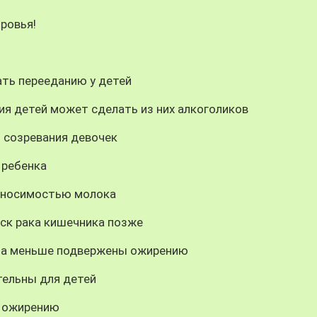
ровья!
ать перееданию у детей
ия детей может сделать из них алкоголиков
 созревания девочек
 ребенка
реносимостью молока
иск рака кишечника позже
аза меньше подвержены ожирению
ельны для детей
к ожирению