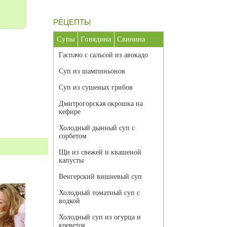
РЕЦЕПТЫ
Супы
Говядина
Свинина
Гаспачо с сальсой из авокадо
Суп из шампиньонов
Суп из сушеных грибов
Дмитрогорская окрошка на
кефире
Холодный дынный суп с
сорбетом
Щи из свежей и квашеной
капусты
Венгерский вишневый суп
Холодный томатный суп с
водкой
Холодный суп из огурца и
креветок