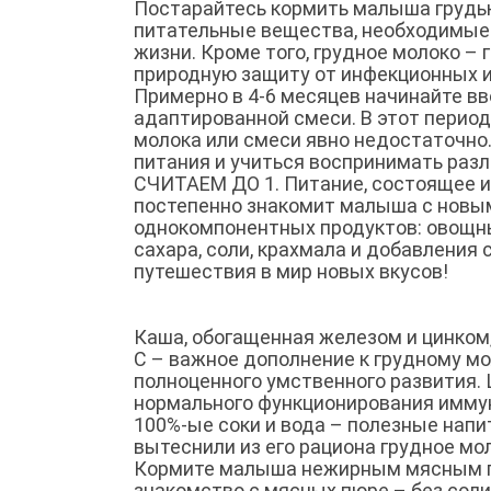
Постарайтесь кормить малыша грудью
питательные вещества, необходимые
жизни. Кроме того, грудное молоко –
природную защиту от инфекционных и
Примерно в 4-6 месяцев начинайте вв
адаптированной смеси. В этот период
молока или смеси явно недостаточно
питания и учиться воспринимать разл
СЧИТАЕМ ДО 1. Питание, состоящее из
постепенно знакомит малыша с новым
однокомпонентных продуктов: овощны
сахара, соли, крахмала и добавления
путешествия в мир новых вкусов!
Каша, обогащенная железом и цинком
С – важное дополнение к грудному мо
полноценного умственного развития
нормального функционирования имму
100%-ые соки и вода – полезные напи
вытеснили из его рациона грудное мо
Кормите малыша нежирным мясным пю
знакомство с мясных пюре – без соли,