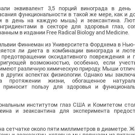
али эквивалент 3,5 порций винограда в день 
асания функциональности в такой же мере, как и д
мм в день на каждую мышь) и зеаксантина. Лют
нгридиентами в секторе для здоровья глаз, со
нным в издании Free Radical Biology and Medicine.
ильвии Финнеман из Университета Фордхема в Нью
ляется ли диета в комбинации винограда и лют
 предотвращении оксидативного повреждения и 
ригующей возможностью, особенно, если учесть
х имеют различную химическую природу. Мыши отли
 в других аспектах физиологии. Однако мы заключ
 протяжении жизни, обогащенное натурал
о приносит пользу для здоровья и функциональ
ональным институтом глаз США и Комитетом сто
еина и зеаксантина для эксперимента предост
 на сетчатке около пяти миллиметров в диаметре. 
еин и зеаксантин, которые мы получаем из питани