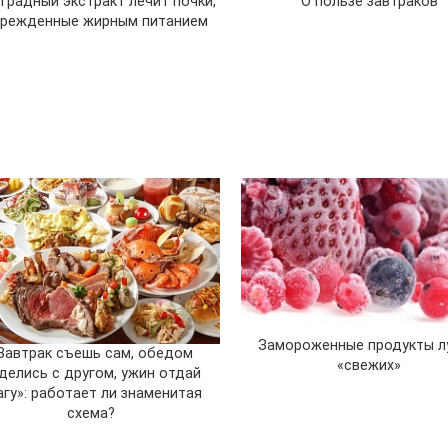
градный экстракт лечит почки,
О пользе завтраков
режденные жирным питанием
Замороженные продукты л
Завтрак съешь сам, обедом
«свежих»
делись с другом, ужин отдай
агу»: работает ли знаменитая
схема?