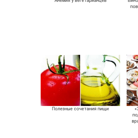
Анемия у вегетарианцев
Вино
пов
Полезные сочетания пищи
«
по
вр