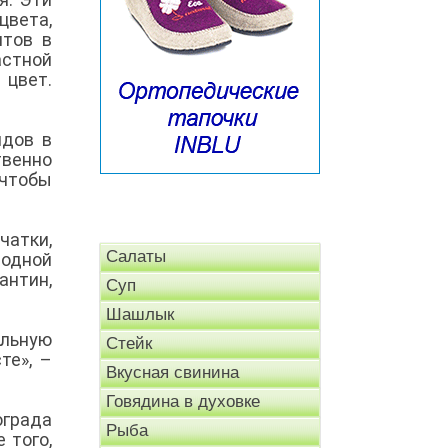
вета,
нтов в
астной
цвет.
идов в
твенно
 чтобы
чатки,
Салаты
 одной
антин,
Суп
Шашлык
льную
Стейк
те», –
Вкусная свинина
Говядина в духовке
града
Рыба
 того,