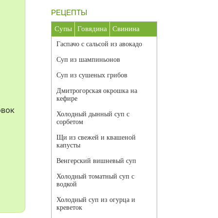
РЕЦЕПТЫ
Супы
Говядина
Свинина
Гаспачо с сальсой из авокадо
Суп из шампиньонов
Суп из сушеных грибов
Дмитрогорская окрошка на
кефире
овок
Холодный дынный суп с
сорбетом
Щи из свежей и квашеной
капусты
Венгерский вишневый суп
Холодный томатный суп с
водкой
Холодный суп из огурца и
креветок