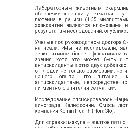
Лабораторным животным скармлив
обеспечивало защиту сетчатки от уг
лютеина в рацион (1,65 миллигра
зеаксантин являются ключевыми и
результатам исследований, опубликова
Ученые под руководством доктора С
написали: «Мы не исследовали, яв
зеаксантином более эффективной в
зрения, хотя это может быть инт
антиоксиданты в этих двух добавка
от людей не только размерами, но и
нашего опыта, что питание на
антиоксидантами, непосредственн
пигментного эпителия сетчатки».
Исследование спонсировалось Наци
винограда Калифорнии. Смесь лют
компания Kemin Health (FloraGlo).
Для справки: макула – желтое пятно
цвет обеспечивают каротеноиды лют