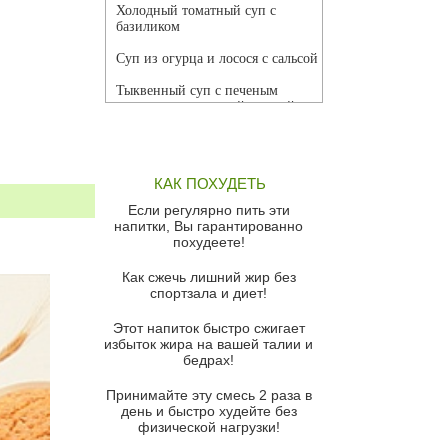
Холодный томатный суп с
базиликом
Суп из огурца и лосося с сальсой
Тыквенный суп с печеным
чесноком и томатной сальсой
Грибной суп
Томатный суп с кремом из
КАК ПОХУДЕТЬ
красного перца
Если регулярно пить эти
Парижский луковый суп
напитки, Вы гарантированно
похудеете!
Суп из спаржи и горошка с
сыром пармезан
Как сжечь лишний жир без
спортзала и диет!
Суп-крем из цветной капусты
Этот напиток быстро сжигает
Французский луковый суп
избыток жира на вашей талии и
бедрах!
Суп из баклажанов с моцареллой
и гремолатой
Принимайте эту смесь 2 раза в
Грибной крем-суп с кростини с
день и быстро худейте без
козьим сыром
физической нагрузки!