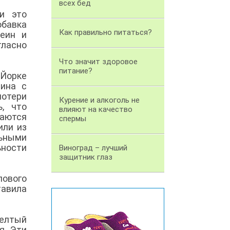
всех бед
и это
обавка
Как правильно питаться?
еин и
гласно
Что значит здоровое
питание?
-Йорке
еина с
потери
Курение и алкоголь не
, что
влияют на качество
чаются
спермы
или из
ьными
ности
Виноград – лучший
защитник глаз
лового
авила
Желтый
я. Эти