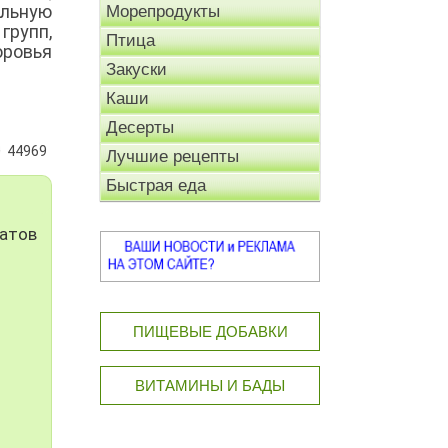
ельную
Морепродукты
групп,
Птица
оровья
Закуски
Каши
Десерты
44969
Лучшие рецепты
Быстрая еда
матов
ПИЩЕВЫЕ ДОБАВКИ
ВИТАМИНЫ И БАДЫ