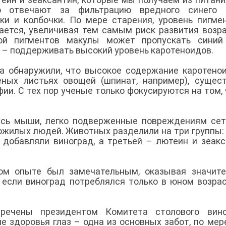
 отвечают за фильтрацию вредного синего ц
ки и колбочки. По мере старения, уровень пигме
ется, увеличивая тем самым риск развития возр
ой пигментов макулы может пропускать синий 
 – поддерживать высокий уровень каротеноидов.
да обнаружили, что высокое содержание каротено
еных листьях овощей (шпинат, например), сущес
ии. С тех пор ученые только фокусируются на том,
ись мыши, легко подверженные повреждениям сет
пожилых людей. Животных разделили на три группы:
 добавляли виноград, а третьей – лютеин и зеакс
ом опыте был замечательным, оказывая значите
 если виноград потреблялся только в юном возрас
речены президентом Комитета столового вино
 здоровья глаз – одна из основных забот, по мере