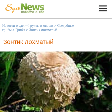
Меню
Новости о еде
>
Фрукты и овощи
>
Съедобные
грибы
>
Грибы
>
Зонтик лохматый
Зонтик лохматый