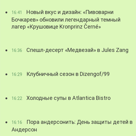
Новый вкус и дизайн: «Пивоварни
16:41
Бочкарев» обновили легендарный темный
лагер «Крушовице Kronprinz Černé»
Спешл-десерт «Медвезай» в Jules Zang
16:36
Клубничный сезон в Dizengof/99
16:29
Холодные супы в Atlantica Bistro
16:22
Пора андерсонить: День защиты детей в
16:16
Андерсон