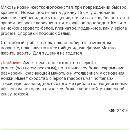
Мякоть ножки жестко-волокнистая, при повреждении быстро
краснеет. Ножка: достигает в длинну 15 см, у основания
имеется клубневидное утолщение, почти гладкая, беловатая, в
зрелом возрасте коричневатая, окрашена однородно. Кольцо
на ножке серовато-белое, пленчатое, подвижное, как у lepiota
procera. Споровый порошок белый.
Съедобный гриб:его желательно собирать в молодом
возрасте, пока шляпка имеет яйцевидную форму. Можно
жарить варить. Для тушения не годится.
Двойники
: Имеет некоторое сходство с lepiota
procera(зонтиком пестрым), но отличается более скромными
размерами, краснеющей мякотью и утолщением у основания
ножки. Имеет сходство с lepiota rhacodes var. hortensis-
токсичную разновидность этого же гриба с галлюциногенным
эффектом, которая отличается более короткой, утолщенной
книзу ножкой.
24816