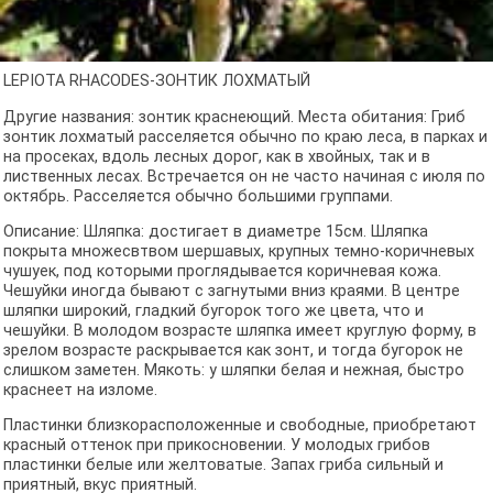
LEPIOTA RHACODES-ЗОНТИК ЛОХМАТЫЙ
Другие названия: зонтик краснеющий. Места обитания: Гриб
зонтик лохматый расселяется обычно по краю леса, в парках и
на просеках, вдоль лесных дорог, как в хвойных, так и в
лиственных лесах. Встречается он не часто начиная с июля по
октябрь. Расселяется обычно большими группами.
Описание: Шляпка: достигает в диаметре 15см. Шляпка
покрыта множесвтвом шершавых, крупных темно-коричневых
чушуек, под которыми проглядывается коричневая кожа.
Чешуйки иногда бывают с загнутыми вниз краями. В центре
шляпки широкий, гладкий бугорок того же цвета, что и
чешуйки. В молодом возрасте шляпка имеет круглую форму, в
зрелом возрасте раскрывается как зонт, и тогда бугорок не
слишком заметен. Мякоть: у шляпки белая и нежная, быстро
краснеет на изломе.
Пластинки близкорасположенные и свободные, приобретают
красный оттенок при прикосновении. У молодых грибов
пластинки белые или желтоватые. Запах гриба сильный и
приятный, вкус приятный.