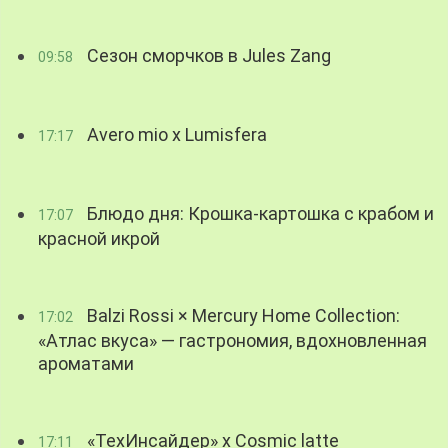
Сезон сморчков в Jules Zang
09:58
Avero mio x Lumisfera
17:17
Блюдо дня: Крошка-картошка с крабом и
17:07
красной икрой
Balzi Rossi × Mercury Home Collection:
17:02
«Атлас вкуса» — гастрономия, вдохновленная
ароматами
«ТехИнсайдер» х Cosmic latte
17:11