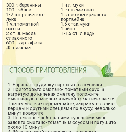
300 г. баранины
1 ч.л. муки
100 г.яблок
1 ст.л.сметаны
1-2 шт.репчатого
1 ст.ложка красного
лука
портвейна
1 ч.л.томатной
1,5 стак.муки
пасты
1 яйцо
2 ст. л. масла
1-1,5 ст. л воды
сливочного
600 г.картофеля
40 г.изюма
1. Баранью грудинку нарежьте на кусочки.
2. Приготовьте сметано- томатный соус. В
нагретую до кипения сметану положите
смешанную с маслом и мукой томатную пасту.
Тщательно все перемешайте, заправьте солью,
перцем и другими специями по вкусу, неволько
минут поварите.
3. Порезанное небольшими кусочками мясо
залейте сметано-томатным соусом и потушите
около 10 минут.
4. Яблоки помойте, порежьте дольками.