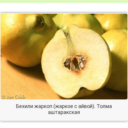
Бехили жаркоп (жаркое с айвой). Толма
аштаракская