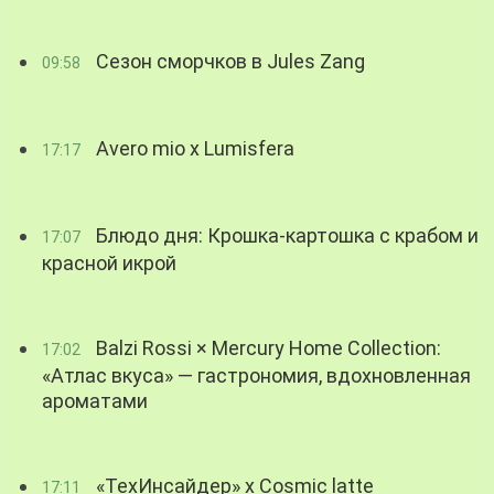
Сезон сморчков в Jules Zang
09:58
Avero mio x Lumisfera
17:17
Блюдо дня: Крошка-картошка с крабом и
17:07
красной икрой
Balzi Rossi × Mercury Home Collection:
17:02
«Атлас вкуса» — гастрономия, вдохновленная
ароматами
«ТехИнсайдер» х Cosmic latte
17:11