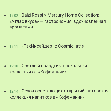
Balzi Rossi × Mercury Home Collection:
17:02
«Атлас вкуса» — гастрономия, вдохновленная
ароматами
«ТехИнсайдер» х Cosmic latte
17:11
Светлый праздник: пасхальная
12:38
коллекция от «Кофемании»
Сезон освежающих открытий: авторская
12:14
коллекция напитков в «Кофемании»